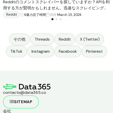
Redditのコメントスクレイパーを探していますか？APIを利
用する方が賢明かもしれません。迅速なスクレイピングの
解決策と、実際のスケールで機能するツールの違いについ
Reddit
6
最小読了時間
日付:
March 15, 2026
て学びましょう。
その他
Threads
Reddit
X (Twitter)
TikTok
Instagram
Facebook
Pinterest
contacts@data365.co
SITEMAP
会社