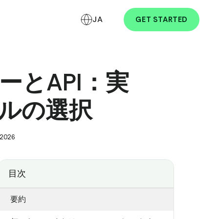
JA
GET STARTED
パーとAPI：実
ルの選択
 2026
目次
要約