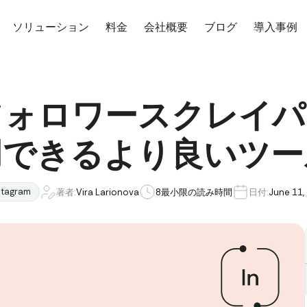
ソリューション
料金
会社概要
ブログ
導入事例
amフォロワースクレイ
用できるより良いツー
stagram
著者:
Vira Larionova
8
最小限の読み時間
日付:
June 11,