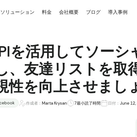
ソリューション
料金
会社概要
ブログ
導入事例
k APIを活用してソ
し、友達リストを取
視性を向上させまし
cebook
作成者：
Marta Krysan
7
最小読了時間
日付：
June 12,