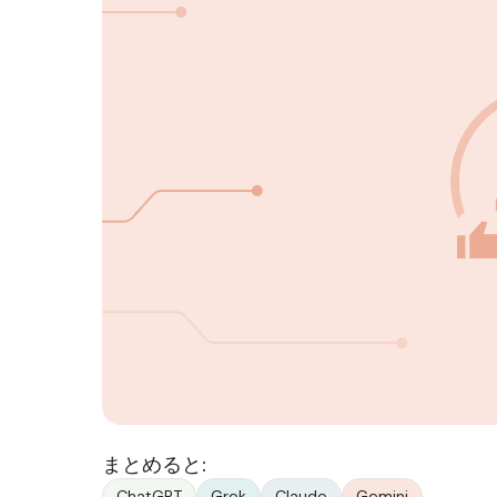
まとめると:
ChatGPT
Grok
Claude
Gemini