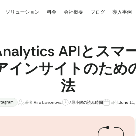
ソリューション
料金
会社概要
ブログ
導入事例
m Analytics API
アインサイトのため
法
stagram
著者:
Vira Larionova
7
最小限の読み時間
日付:
June 11,