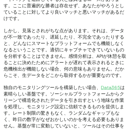
す。ここに普遍的な勝者は存在せず、あなたがやろうとし
ていることに対してより良いマッチと悪いマッチがあるだ
けです。
しかし、見落とされがちな点があります。それは、データ
が不一致であったり、遅延したり、不完全であったりする
と、どんなにスマートなプラットフォームでも機能しなく
なるということです。適切にキャプチャできていないもの
を分析することはできません。感情分析は、APIが休憩を取
ることに決めたためにアラートが遅れて表示されるときに
危機検出が機能しない場合、何の意味もありません。だか
らこそ、生データをどこから取得するかが重要なのです。
独自のモニタリングツールを構築したい場合、
Data365
は
素晴らしい基盤です。ソーシャルプラットフォームからク
リーンで構造化されたデータを引き出すという地味な作業
を処理し、モニタリング設定に信頼できるものを提供しま
す。レート制限の驚きもなく、ランダムなギャップもな
く、昨日の数字がなぜおかしいのかを考える必要もありま
せん。基盤が常に変動していないと、ツールはその仕事を