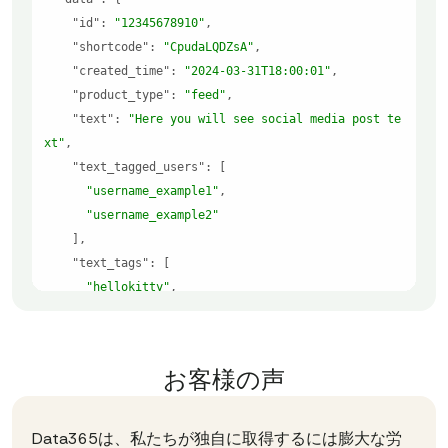
"id"
: 
"12345678910"
"shortcode"
: 
"CpudaLQDZsA"
"created_time"
: 
"2024-03-31T18:00:01"
"product_type"
: 
"feed"
"text"
: 
"Here you will see social media post te
xt"
"text_tagged_users"
"username_example1"
"username_example2"
"text_tags"
"hellokitty"
"bartsimpson"
"unikitty"
お客様の声
"attached_video_url"
: 
"https://example.com/vide
o.mp4"
"attached_media_display_url"
: 
"https://example.
Data365は、私たちが独自に取得するには膨大な労