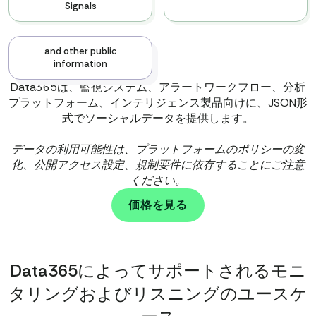
Signals
and other public
information
Data365は、監視システム、アラートワークフロー、分析
To discover all types of data
we provide, book the call
プラットフォーム、インテリジェンス製品向けに、JSON形
with our team
式でソーシャルデータを提供します。
データの利用可能性は、プラットフォームのポリシーの変
化、公開アクセス設定、規制要件に依存することにご注意
ください。
価格を見る
Data365によってサポートされるモニ
タリングおよびリスニングのユースケ