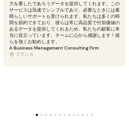
com/image.jpeg"
力を要したであろうデータを提供してくれます。この
サービスは迅速でシンプルであり、必要なときには素
"attached_carousel_media_urls"
晴らしいサポートも受けられます。私たちは多くの時
"https://example.com/image1.jpeg"
間を節約できており、彼らは常に高品質で付加価値の
"https://example.com/image2.jpeg"
あるデータを提供してくれるため、私たちの顧客に本
"https://example.com/image3.jpeg"
当に役立っています。チームに心から感謝します！彼
らを強くお勧めします。
"is_video"
: 
true
A Business Management Consulting Firm
"likes_count"
: 
445
フランス
"comments_count"
: 
8
"owner_id"
: 
"12345"
"owner_username"
: 
"username_example"
"_comment"
: 
"This sample shows how the API works 
with Instagram, but we also provide data from Faceb
ook, Twitter, TikTok, Reddit, Threads, and Pinteres
t. Social media rules change often, so contact us t
o learn what data is available. We provide any publ
ic info that doesn't require login."
"status"
: 
"ok"