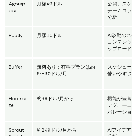
Agorap
月額49ドル
公開、スケ
ulse
チームコラ
分析
Postly
月額15ドル
AI駆動のス
コンテンツ
ップロード
Buffer
無料あり；有料プランは約
スケジュー
6〜30ドル/月
使いやすさ
Hootsui
約99ドル/月から
機能が豊富
te
ング、モニ
ボレーショ
Sprout
約249ドル/月から
AIアイデア