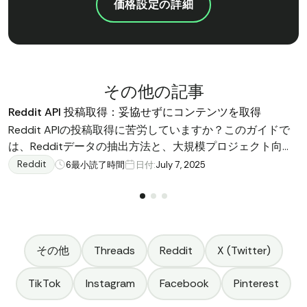
価格設定の詳細
その他の記事
Reddit API 投稿取得：妥協せずにコンテンツを取得
Reddit APIの投稿取得に苦労していますか？このガイドで
は、Redditデータの抽出方法と、大規模プロジェクト向け
のData365ソーシャルメディアAPIなどの賢い代替手段に
Reddit
6
最小読了時間
日付:
July 7, 2025
ついて説明します。
その他
Threads
Reddit
X (Twitter)
TikTok
Instagram
Facebook
Pinterest