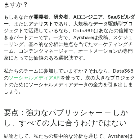
ますか？
もしあなたが
開発者
、
研究者
、
AIエンジニア
、
SaaSビルダ
ー
、または
アナリスト
であり、大規模なデータ駆動型プロ
ジェクトで活躍しているなら、Data365はあなたの信頼で
きるパートナーです。一方で、Ayrshareは投稿、スケジュ
ーリング、基本的な分析に焦点を当てたマーケティングチ
ーム、コンテンツマネージャー、オートメーションの専門
家にとっては価値のある選択肢です。
私たちのチームに参加していますか？それなら、Data365
の
ソーシャルメディアAPI
を使って、次の大きなプロジェク
トのためにソーシャルメディアデータの全力を引き出しま
しょう。
要点：強力なパブリッシャー — しか
し、すべての人に合うわけではない
結論として、私たちの集中的な分析を通じて、Ayrshareは