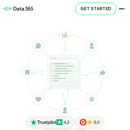
GET STARTED
4,2
5,0