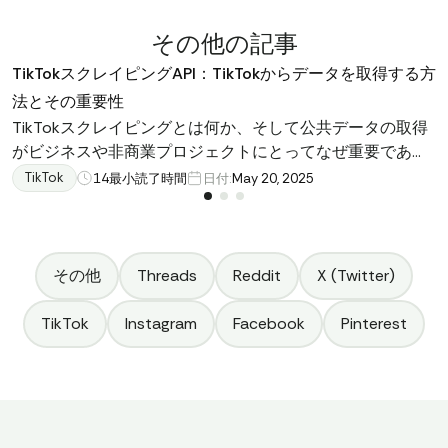
その他の記事
TikTokスクレイピングAPI：TikTokからデータを取得する方
法とその重要性
TikTokスクレイピングとは何か、そして公共データの取得
がビジネスや非商業プロジェクトにとってなぜ重要である
かを学びましょう。TikTok Scraper API、Pythonソリュー
TikTok
14
最小読了時間
日付:
May 20, 2025
ション、オンラインプラットフォームを探求し、最適なも
のを選びましょう。
その他
Threads
Reddit
X (Twitter)
TikTok
Instagram
Facebook
Pinterest