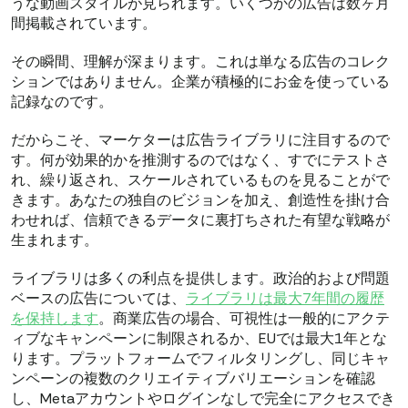
うな動画スタイルが見られます。いくつかの広告は数ヶ月
間掲載されています。
その瞬間、理解が深まります。これは単なる広告のコレク
ションではありません。企業が積極的にお金を使っている
記録なのです。
だからこそ、マーケターは広告ライブラリに注目するので
す。何が効果的かを推測するのではなく、すでにテストさ
れ、繰り返され、スケールされているものを見ることがで
きます。あなたの独自のビジョンを加え、創造性を掛け合
わせれば、信頼できるデータに裏打ちされた有望な戦略が
生まれます。
ライブラリは多くの利点を提供します。政治的および問題
ベースの広告については、
ライブラリは最大7年間の履歴
を保持します
。商業広告の場合、可視性は一般的にアクテ
ィブなキャンペーンに制限されるか、EUでは最大1年とな
ります。プラットフォームでフィルタリングし、同じキャ
ンペーンの複数のクリエイティブバリエーションを確認
し、Metaアカウントやログインなしで完全にアクセスでき