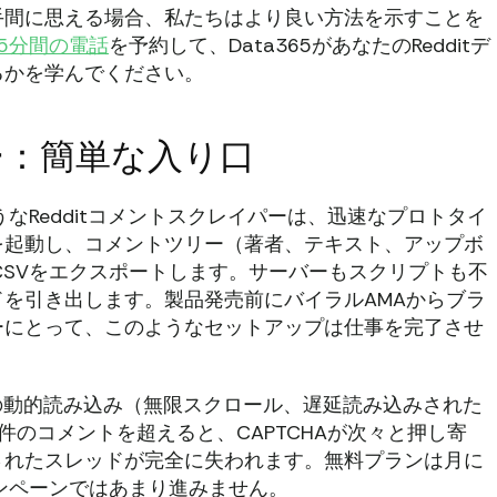
手間に思える場合、私たちはより良い方法を示すことを
15分間の電話
を予約して、Data365があなたのRedditデ
るかを学んでください。
ー：簡単な入り口
HubのようなRedditコメントスクレイパーは、迅速なプロトタイ
を起動し、コメントツリー（著者、テキスト、アップボ
CSVをエクスポートします。サーバーもスクリプトも不
を引き出します。製品発売前にバイラルAMAからブラ
ーにとって、このようなセットアップは仕事を完了させ
tの動的読み込み（無限スクロール、遅延読み込みされた
0件のコメントを超えると、CAPTCHAが次々と押し寄
されたスレッドが完全に失われます。無料プランは月に
ャンペーンではあまり進みません。