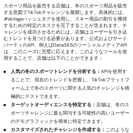
スポーツ用品を販売する店舗は、冬のスポーツ用品を販売
する意図でTikTokチャレンジを展開します。具体的には、
#skitags
ハッシュタグを使用し、スキー用品の割引を獲得
するための特定のタスクを完了することが含まれます。チ
ャレンジを成功させるためには、店舗はユーザーを引き込
むトレンドを見つける必要があります。公式およびサード
パーティのAPI、例えばData365のソーシャルメディアAPI
は、このニーズに完璧に応えます。このようなツールを使
用することで、店舗は以下のことができます：
人気の冬のスポーツトレンドを分析する：
APIを使用す
ることで、現在のトレンドを把握し、TikTokプラットフ
ォーム上で冬のスポーツに関する人気のチャレンジを積
極的にテストできます。
ターゲットオーディエンスを特定する：
店舗は、冬のス
ポーツチャレンジに最も関与する可能性の高いユーザー
のデモグラフィックを簡単に特定できます。
カスタマイズされたチャレンジを作成する：
このような