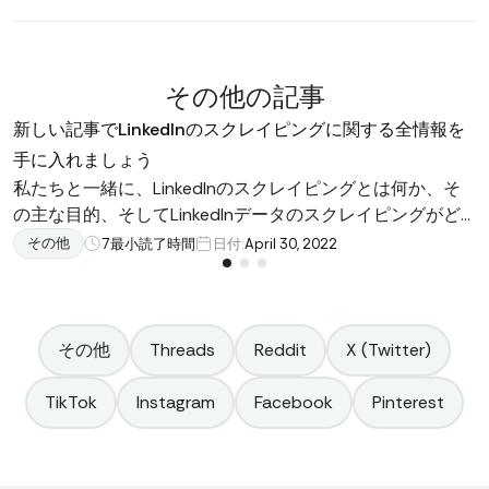
その他の記事
新しい記事でLinkedInのスクレイピングに関する全情報を
手に入れましょう
私たちと一緒に、LinkedInのスクレイピングとは何か、そ
の主な目的、そしてLinkedInデータのスクレイピングがど
のように役立つかを発見してください。また、LinkedInの
その他
7
最小読了時間
日付:
April 30, 2022
スクレイピングに利用可能な法的オプションの概要を得
て、APIベースのソリューションの利点や、Python技術を
使用したLinkedInのスクレイピングがなぜ最良の選択肢の
一つであるかを知ることができます。ぜひ、記事全体をお
その他
Threads
Reddit
X (Twitter)
読みください。
TikTok
Instagram
Facebook
Pinterest