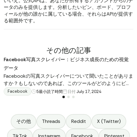
いいえ。公式APIは、あなたが所有するアカウントからのデ
ータのみを提供します。分析したいピン、ボード、プロフ
ィールが他の誰かに属している場合、それらはAPIが提供す
る範囲外です。
その他の記事
Facebook写真スクレイパー：ビジネス成長のための視覚
データ
Facebookの写真スクレイパーについて聞いたことがありま
すか？もしないのであれば、このツールがどのようにビジ
ネスを向上させるのか想像もつかないでしょう。この記事
Facebook
5
最小読了時間
日付:
July 17, 2024
では、Facebookの写真スクレイパーとは何か、なぜそれが
有用であるのか、そしてどのようにプロジェクトに利益を
もたらすのかを説明します。市場調査を強化したい、ブラ
ンドのオンラインプレゼンスを向上させたい、またはオー
その他
Threads
Reddit
X (Twitter)
ディエンスをよりよく理解したいと考えているなら、この
文章はFacebookの写真スクレイピングの可能性を実現する
TikTok
Instagram
Facebook
Pinterest