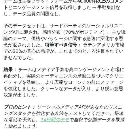
チームは主要プラットフォームから
40,000件以上のコメン
ト
とエンゲージメント信号を取得しました — 手動集計な
し、データ品質の問題なし。
そのデータセットは、サードパーティのソーシャルリスニ
ングAPIに渡され、感情分布（70%がポジティブ）、主な議
論のテーマ、価格やパッケージに関する急速に変化する懸
念が返されました。
特筆すべき信号：
ラテンアメリカ市場
での30%の関心の急増が、これまでのところ注目されてい
ませんでした。
結果：
チームはメディア予算を高エンゲージメント市場に
再配分し、実際のオーディエンスの摩擦に基づいてクリエ
イティブを洗練し、より広範なローンチの前にメッセージ
を強化しました。クリーンなデータが入り、より鋭い意思
決定が出ました。
プロのヒント：
ソーシャルメディアAPIがあなたのリスニ
ングスタックを強化する方法をテストしてください。迅速
な電話を予約し、
14日間のデモ
で無料で公開データを取得
し始めましょう。