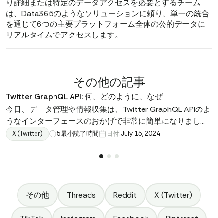
り詳細または特定のデータアクセスを必要とするチーム
は、Data365のようなソリューションに頼り、単一の統合
を通じて6つの主要プラットフォーム全体の公的データに
リアルタイムでアクセスします。
その他の記事
Twitter GraphQL API: 何、どのように、なぜ
今日、データ管理や情報収集は、Twitter GraphQL APIのよ
うなインターフェースのおかげで非常に簡単になりまし
た！この記事では、Twitter GraphQL APIの詳細情報、その
X (Twitter)
5
最小読了時間
日付:
July 15, 2024
機能、利点、さらには最良の代替手段について説明しま
す。
その他
Threads
Reddit
X (Twitter)