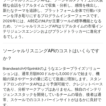
ソーシャルリスニングAPIは、ソーシャルメディア上の大規
模な会話をリアルタイムで収集・分析し、感情を検出し、
新たなテーマを追跡し、プラットフォーム全体で行動パタ
ーンを浮き彫りにするプログラムインターフェースです。
2026年には、AI対応のNLPが主要ツールの標準機能となる
ため、ソーシャルリスニングAPIはリアルタイムの市場イン
テリジェンスエンジンおよびブランドトラッカーに進化す
るでしょう。
ソーシャルリスニングAPIのコストはいくらです
か？
BrandwatchやSprinklrのようなエンタープライズソリュー
ションは、通常月額800ドルから3,000ドルで始まり、機
能の深さやデータの量に応じて急速に増加します。スタン
ドアロンのデータAPIはより予測可能で、クレジットベース
であり、分析マークアップはありません。独自のインテリ
ジェンススタックを開発しているチームの場合、後者は通
常、スケールでのコストパーインサイトがはるかに良好で
す。