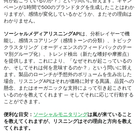
何が起こっているのか？」という問いに答えます。キャン
ペーンが1時間で500のブランドタグを生成したことはわか
りますが、感情が変化しているかどうか、またその理由は
わかりません。
ソーシャルメディアリスニングAPI
は、分析レイヤーで機
能し、感情スコアリング（感情トーンの分類）、トピック
クラスタリング（オーディエンスのフィードバックのテー
マ別グループ化）、トレンド検出（新たな嗜好や摩擦点）
を提供します。これにより、「なぜそれが起こっているの
か、そしてそれは何を意味するのか？」という問いに答え
ます。製品のローンチが予想外のボリュームを生み出した
場合、リスニングAPIはそれが価格に対する異議、品質への
懸念、またはオーガニックな支持によって引き起こされて
いるのかを教えてくれます — そしてそれに応じて行動する
ことができます。
便利な目安：
ソーシャルモニタリング
は嵐が来ていること
を教えてくれますが、リスニングはその理由と方向を教え
てくれます。