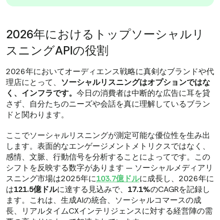
2026年におけるトップソーシャルリ
スニングAPIの役割
2026年においてオーディエンス戦略に真剣なブランドや代
理店にとって、
ソーシャルリスニングはオプションではな
く、インフラです。
今日の消費者は中断的な広告に耳を貸
さず、自分たちのニーズや会話を真に理解しているブラン
ドと関わります。
ここでソーシャルリスニングが測定可能な優位性を生み出
します。表面的なエンゲージメントメトリクスではなく、
感情、文脈、行動信号を分析することによってです。この
シフトを反映する数字があります — ソーシャルメディアリ
スニング市場は2025年に
103.7億ドル
に成長し、2026年に
は
121.5億ドル
に達する見込みで、
17.1%
のCAGRを記録し
ます。これは、生成AIの統合、ソーシャルコマースの成
長、リアルタイムCXインテリジェンスに対する経営陣の需