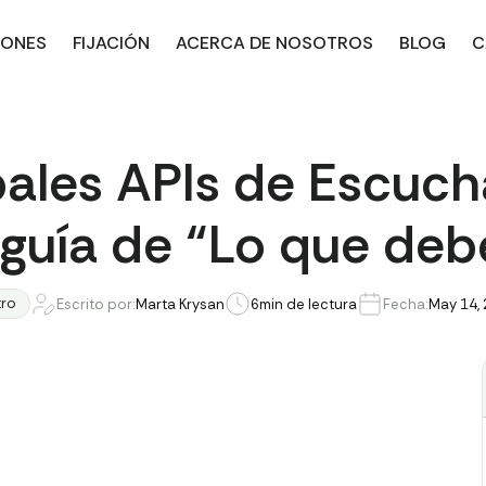
IONES
FIJACIÓN
ACERCA DE NOSOTROS
BLOG
C
pales APIs de Escuch
 guía de “Lo que deb
ro
Escrito por:
Marta Krysan
6
min de lectura
Fecha:
May 14,