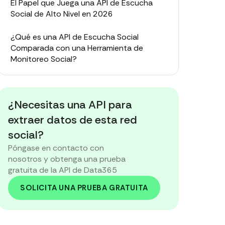
El Papel que Juega una API de Escucha
Social de Alto Nivel en 2026
¿Qué es una API de Escucha Social
Comparada con una Herramienta de
Monitoreo Social?
API de Escucha Social y API de Data365:
¿Cuál es el Acuerdo?
¿Necesitas una API para
¿Listo para Potenciar tu API de Escucha
extraer datos de esta red
Social?
social?
Póngase en contacto con
nosotros y obtenga una prueba
gratuita de la API de Data365
SOLICITA UNA PRUEBA GRATUITA