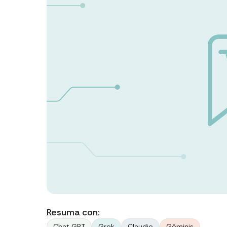
Resuma con:
Chat GPT
Grok
Claudio
Géminis