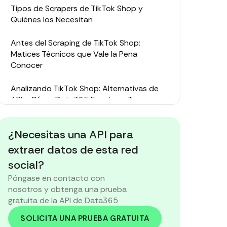
Tipos de Scrapers de TikTok Shop y
Quiénes los Necesitan
Antes del Scraping de TikTok Shop:
Matices Técnicos que Vale la Pena
Conocer
Analizando TikTok Shop: Alternativas de
API y Cómo Data365 Encaja en Tu
Estrategia
¿Necesitas una API para
Entonces, ¿Deberías Hacer Scraping de
TikTok Shop, Usar una API o Ambos?
extraer datos de esta red
social?
Póngase en contacto con
nosotros y obtenga una prueba
gratuita de la API de Data365
SOLICITA UNA PRUEBA GRATUITA