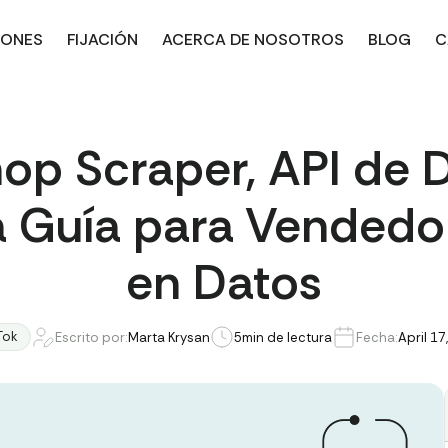
IONES
FIJACIÓN
ACERCA DE NOSOTROS
BLOG
C
hop Scraper, API de 
 Guía para Vendedo
en Datos
Tok
Escrito por:
Marta Krysan
5
min de lectura
Fecha:
April 17