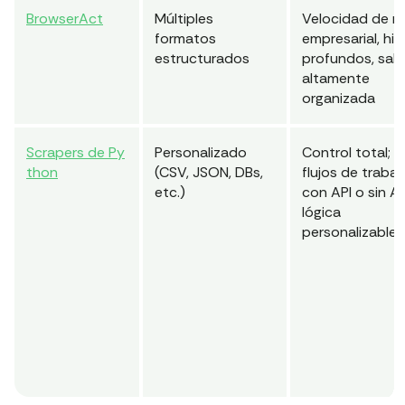
BrowserAct
Múltiples
Velocidad de ni
formatos
empresarial, hil
estructurados
profundos, sali
altamente
organizada
Scrapers de Py
Personalizado
Control total;
thon
(CSV, JSON, DBs,
flujos de trabaj
etc.)
con API o sin AP
lógica
personalizable