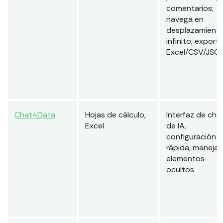
comentarios;
navega en
desplazamient
infinito; export
Excel/CSV/JSO
Chat4Data
Hojas de cálculo,
Interfaz de cha
Excel
de IA,
configuración
rápida, maneja
elementos
ocultos