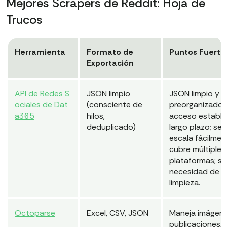
Mejores Scrapers de Reddit: Hoja de
Trucos
Herramienta
Formato de
Puntos Fuerte
Exportación
API de Redes S
JSON limpio
JSON limpio y
ociales de Dat
(consciente de
preorganizado;
a365
hilos,
acceso estable
deduplicado)
largo plazo; se
escala fácilmen
cubre múltiples
plataformas; si
necesidad de
limpieza.
Octoparse
Excel, CSV, JSON
Maneja imágene
publicaciones,