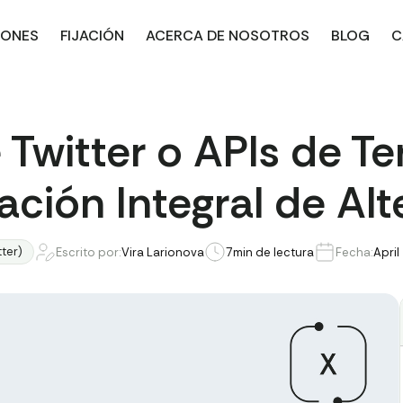
IONES
FIJACIÓN
ACERCA DE NOSOTROS
BLOG
C
 Twitter o APIs de Te
ión Integral de Alt
tter)
Escrito por:
Vira Larionova
7
min de lectura
Fecha:
April