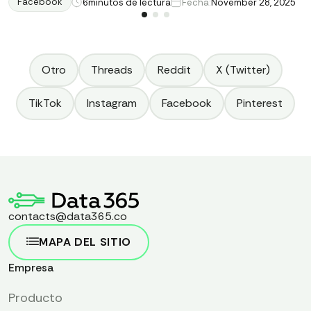
por qué una herramienta profesional de terceros puede
Facebook
6
minutos de lectura
Fecha:
November 28, 2025
superar un enfoque construido por uno mismo.
Otro
Threads
Reddit
X (Twitter)
TikTok
Instagram
Facebook
Pinterest
contacts@data365.co
MAPA DEL SITIO
Empresa
Producto