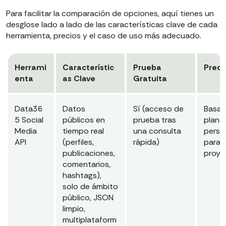
Para facilitar la comparación de opciones, aquí tienes un
desglose lado a lado de las características clave de cada
herramienta, precios y el caso de uso más adecuado.
Herrami
Característic
Prueba
Preci
enta
as Clave
Gratuita
Data36
Datos
Sí (acceso de
Basad
5 Social
públicos en
prueba tras
planes
Media
tiempo real
una consulta
perso
API
(perfiles,
rápida)
para e
publicaciones,
proye
comentarios,
hashtags),
solo de ámbito
público, JSON
limpio,
multiplataform