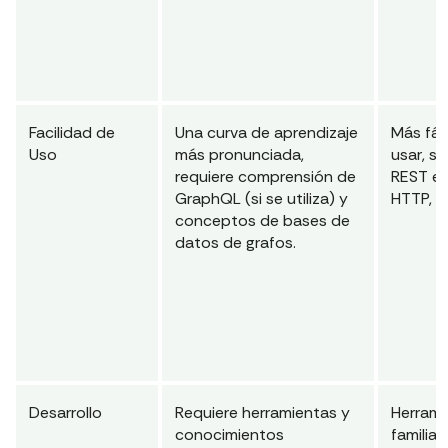
Facilidad de
Una curva de aprendizaje
Más fác
Uso
más pronunciada,
usar, si
requiere comprensión de
REST e
GraphQL (si se utiliza) y
HTTP, J
conceptos de bases de
datos de grafos.
Desarrollo
Requiere herramientas y
Herrami
conocimientos
familia