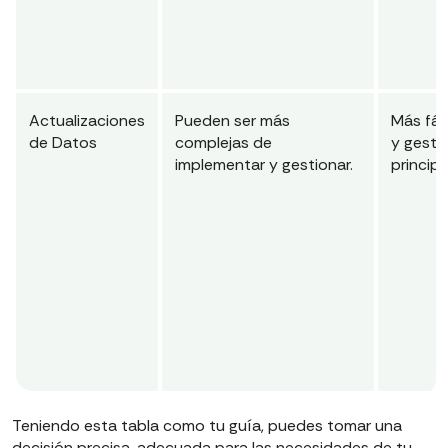
Actualizaciones
Pueden ser más
Más fác
de Datos
complejas de
y gestio
implementar y gestionar.
princip
Teniendo esta tabla como tu guía, puedes tomar una
decisión precisa, adecuada para las necesidades de tu