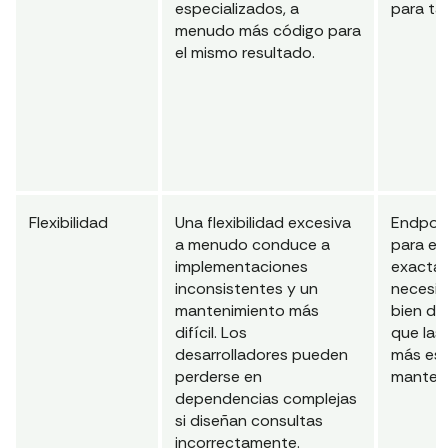
especializados, a
para ta
menudo más código para
el mismo resultado.
Flexibilidad
Una flexibilidad excesiva
Endpoi
a menudo conduce a
para en
implementaciones
exactam
inconsistentes y un
necesit
mantenimiento más
bien de
difícil. Los
que las
desarrolladores pueden
más est
perderse en
mantene
dependencias complejas
si diseñan consultas
incorrectamente.