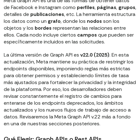
Meta Graph API es una de las formas de obtener datos
Precios transparentes
y soluciones
de Facebook e Instagram como
perfiles
,
páginas
,
grupos
,
detalles de
completamente personalizables.
publicaciones
, etc. La herramienta estructura
los datos como un
grafo
, donde los
nodos
son los
Soporte al cliente en vivo
y una
prueba
objetos y los
bordes
representan las relaciones entre
gratuita de 14 días
para probar todo sin
ellos. Cada nodo incluye ciertos
campos
que pueden ser
riesgos.
específicamente incluidos en las solicitudes.
La última versión de Graph API es
v22.0 (2025)
. En esta
actualización, Meta mantiene su práctica de restringir los
endpoints disponibles, imponiendo reglas más estrictas
para obtener permisos y estableciendo límites de tasa
más ajustados para fortalecer la privacidad y la integridad
de la plataforma. Por eso, los desarrolladores deben
revisar constantemente el registro de cambios para
enterarse de los endpoints deprecados, los ámbitos
actualizados y los nuevos flujos de trabajo de acceso a
datos. Revisaremos la Meta Graph API v.22 más a fondo
en una de nuestras secciones posteriores.
Qué Elegir: Graph APIs o Rest APIs