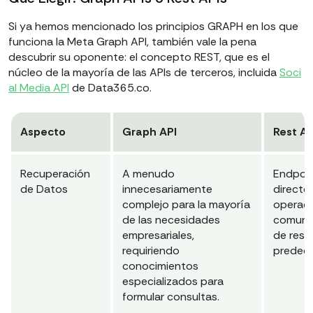
Si ya hemos mencionado los principios GRAPH en los que
funciona la Meta Graph API, también vale la pena
descubrir su oponente: el concepto REST, que es el
núcleo de la mayoría de las APIs de terceros, incluida
Soci
al Media API
de Data365.co.
Aspecto
Graph API
Rest AP
Recuperación
A menudo
Endpoin
de Datos
innecesariamente
directo
complejo para la mayoría
operaci
de las necesidades
comune
empresariales,
de resp
requiriendo
predeci
conocimientos
especializados para
formular consultas.