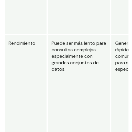
Rendimiento
Puede ser más lento para
Genera
consultas complejas,
rápido 
especialmente con
comune
grandes conjuntos de
para so
datos.
específ