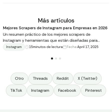
Más artículos
Mejores Scrapers de Instagram para Empresas en 2026
Un resumen práctico de los mejores scrapers de
Instagram y herramientas que están diseñadas para
desarrolladores, marketers y equipos que realmente
Instagram
15
minutos de lectura
Fecha:
April 17, 2025
utilizan los datos. Veamos qué soluciones merecen estar
en tu conjunto de herramientas.
Otro
Threads
Reddit
X (Twitter)
TikTok
Instagram
Facebook
Pinterest