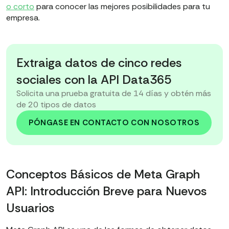
Por eso, las empresas a menudo optan por APIs
o corto
para conocer las mejores posibilidades para tu
REST de terceros que ofrecen ventajas como:
empresa.
Endpoints limpios y diseñados para
integraciones más rápidas y fáciles.
Extraiga datos de cinco redes
Mayor rendimiento para la mayoría de los casos
sociales con la API Data365
de uso empresarial.
Mejor experiencia para desarrolladores con
Solicita una prueba gratuita de 14 días y obtén más
de 20 tipos de datos
herramientas estándar y documentación clara.
PÓNGASE EN CONTACTO CON NOSOTROS
Una de esas es la API de Redes Sociales de
Data365. Ofrecemos:
Recuperación de datos a alta velocidad
con
Conceptos Básicos de Meta Graph
un 99.9 % de tiempo de actividad.
API: Introducción Breve para Nuevos
Documentación clara
y acceso a datos
Usuarios
estables y en tiempo real desde cinco de las
principales redes sociales.