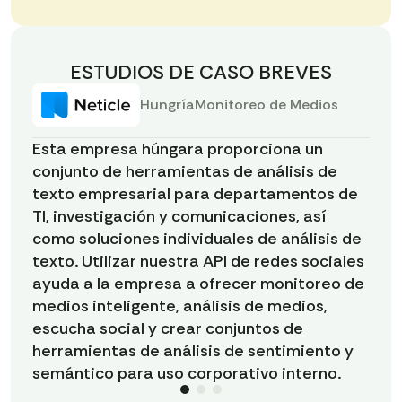
ESTUDIOS DE CASO BREVES
Hungría
Monitoreo de Medios
E
m
Esta empresa húngara proporciona un
r
conjunto de herramientas de análisis de
a
texto empresarial para departamentos de
U
TI, investigación y comunicaciones, así
e
como soluciones individuales de análisis de
o
texto. Utilizar nuestra API de redes sociales
m
ayuda a la empresa a ofrecer monitoreo de
u
medios inteligente, análisis de medios,
so
escucha social y crear conjuntos de
h
herramientas de análisis de sentimiento y
semántico para uso corporativo interno.