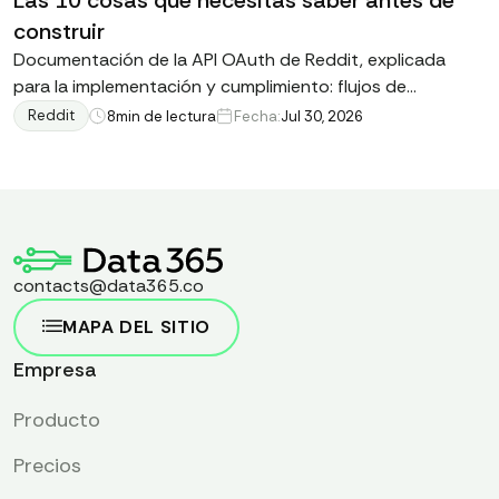
Las 10 cosas que necesitas saber antes de
construir
Documentación de la API OAuth de Reddit, explicada
para la implementación y cumplimiento: flujos de
autenticación, manejo de tokens, límites de tasa y los
Reddit
8
min de lectura
Fecha:
Jul 30, 2026
términos que realmente implican riesgo comercial.
contacts@data365.co
MAPA DEL SITIO
Empresa
Producto
Precios