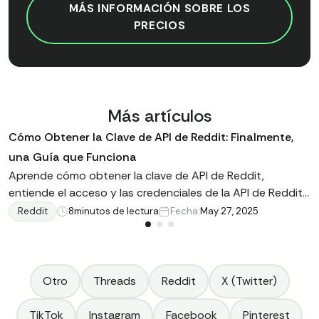
MÁS INFORMACIÓN SOBRE LOS
PRECIOS
Más artículos
Cómo Obtener la Clave de API de Reddit: Finalmente,
una Guía que Funciona
Aprende cómo obtener la clave de API de Reddit,
entiende el acceso y las credenciales de la API de Reddit,
y explora una alternativa más rápida e inteligente con
Reddit
8
minutos de lectura
Fecha:
May 27, 2025
Data365.co. Lee el artículo para obtener más información
al respecto.
Otro
Threads
Reddit
X (Twitter)
TikTok
Instagram
Facebook
Pinterest