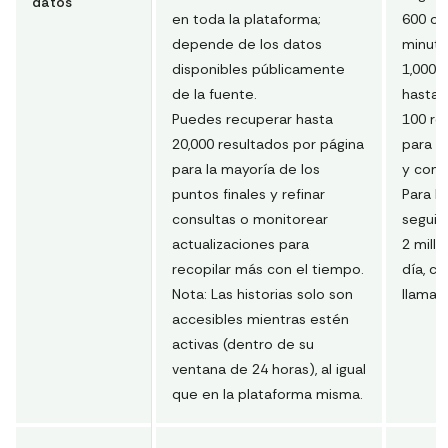
datos
en toda la plataforma;
600 ob
depende de los datos
minut
disponibles públicamente
1,000 s
de la fuente.
hasta 
Puedes recuperar hasta
100 re
20,000 resultados por página
para l
para la mayoría de los
y come
puntos finales y refinar
Para li
consultas o monitorear
seguid
actualizaciones para
2 mill
recopilar más con el tiempo.
día, co
Nota: Las historias solo son
llamad
accesibles mientras estén
activas (dentro de su
ventana de 24 horas), al igual
que en la plataforma misma.