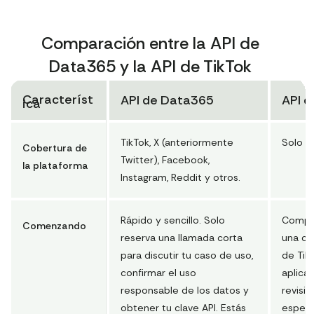
Comparación entre la API de
Data365 y la API de TikTok
Característ
API de Data365
API d
ica
TikTok, X (anteriormente
Solo Ti
Cobertura de
Twitter), Facebook,
la plataforma
Instagram, Reddit y otros.
Rápido y sencillo. Solo
Compli
Comenzando
reserva una llamada corta
una cu
para discutir tu caso de uso,
de TikT
confirmar el uso
aplicac
responsable de los datos y
revisi
obtener tu clave API. Estás
espera