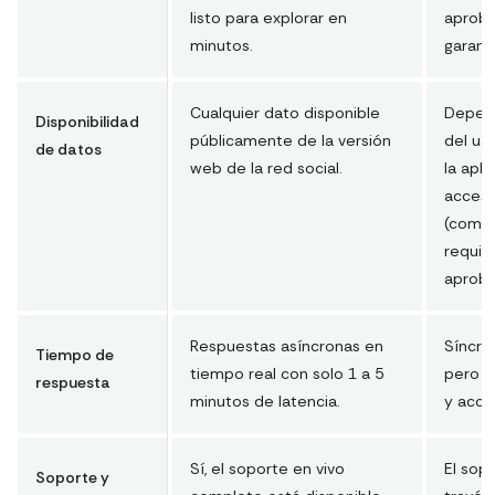
listo para explorar en
aproba
minutos.
garant
Cualquier dato disponible
Depend
Disponibilidad
públicamente de la versión
del us
de datos
web de la red social.
la apli
acceso
(como 
requie
aproba
Respuestas asíncronas en
Síncro
Tiempo de
tiempo real con solo 1 a 5
pero s
respuesta
minutos de latencia.
y acce
Sí, el soporte en vivo
El sop
Soporte y