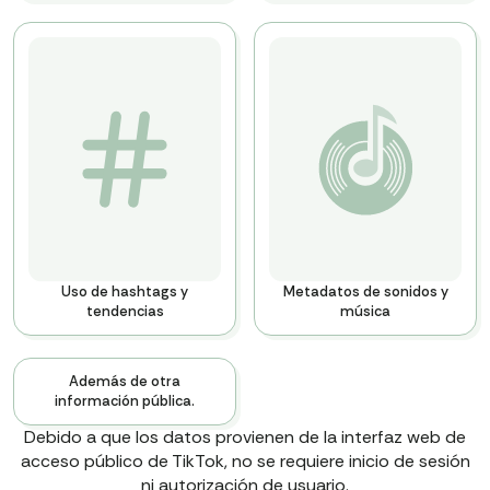
Uso de hashtags y
Metadatos de sonidos y
tendencias
música
Además de otra
información pública.
Explora todos los datos
Debido a que los datos provienen de la interfaz web de
disponibles, programa una
acceso público de TikTok, no se requiere inicio de sesión
llamada con nuestro
ni autorización de usuario.
equipo.