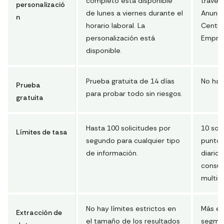
completo está disponible
través
personalizació
de lunes a viernes durante el
Anunci
n
horario laboral. La
Centro
personalización está
Empres
disponible.
Prueba gratuita de 14 días
No hay
Prueba
para probar todo sin riesgos.
gratuita
Hasta 100 solicitudes por
10 sol
Límites de tasa
segundo para cualquier tipo
punto f
de información.
diarios
consul
multim
No hay límites estrictos en
Más es
Extracción de
el tamaño de los resultados
segme