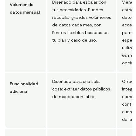
Diseñado para escalar con
Viene 
Volumen de
tus necesidades. Puedes
estric
datos mensual
recopilar grandes volúmenes
datos 
de datos cada mes, con
acced
límites flexibles basados en
permis
tu plan y caso de uso.
especí
utiliz
es más
opcion
Diseñado para una sola
Ofrece
Funcionalidad
cosa: extraer datos públicos
integr
adicional
de manera confiable.
como p
conten
cuentas
de la 