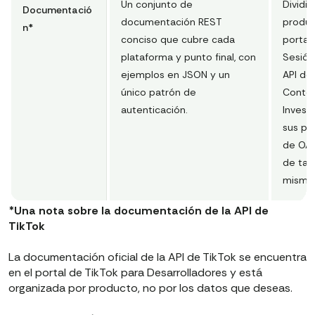
Un conjunto de
Dividi
Documentació
documentación REST
produc
n*
conciso que cubre cada
portal 
plataforma y punto final, con
Sesión,
ejemplos en JSON y un
API de
único patrón de
Conten
autenticación.
Invest
sus pro
de OAu
de tas
mismo
*Una nota sobre la documentación de la API de
TikTok
La documentación oficial de la API de TikTok se encuentra
en el portal de TikTok para Desarrolladores y está
organizada por producto, no por los datos que deseas.