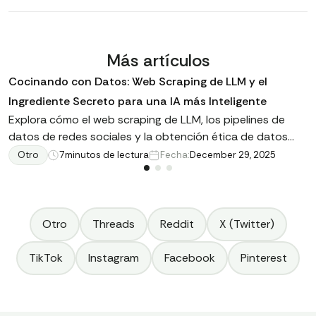
Más artículos
Cocinando con Datos: Web Scraping de LLM y el
Ingrediente Secreto para una IA más Inteligente
Explora cómo el web scraping de LLM, los pipelines de
datos de redes sociales y la obtención ética de datos
impulsan la IA moderna y cómo la API de Redes Sociales
Otro
7
minutos de lectura
Fecha:
December 29, 2025
de Data365 ayuda a construir conjuntos de datos listos
para LLM.
Otro
Threads
Reddit
X (Twitter)
TikTok
Instagram
Facebook
Pinterest