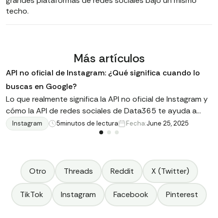
grandes plataformas de redes sociales bajo un mismo
techo.
Más artículos
API no oficial de Instagram: ¿Qué significa cuando lo
buscas en Google?
Lo que realmente significa la API no oficial de Instagram y
cómo la API de redes sociales de Data365 te ayuda a
acceder a datos públicos sin complicaciones técnicas
Instagram
5
minutos de lectura
Fecha:
June 25, 2025
Otro
Threads
Reddit
X (Twitter)
TikTok
Instagram
Facebook
Pinterest