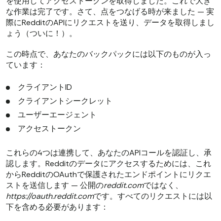
を使用してアクセストークンを取得しました。これで大き
な作業は完了です。さて、点をつなげる時が来ました — 実
際にRedditのAPIにリクエストを送り、データを取得しまし
ょう（ついに！）。
この時点で、あなたのバックパックには以下のものが入っ
ています：
クライアントID
クライアントシークレット
ユーザーエージェント
アクセストークン
これらの4つは連携して、あなたのAPIコールを認証し、承
認します。Redditのデータにアクセスするためには、これ
からRedditのOAuthで保護されたエンドポイントにリクエ
ストを送信します — 公開の
reddit.com
ではなく、
https://oauth.reddit.com
です。すべてのリクエストには以
下を含める必要があります：