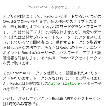
「Reddit APIキーを取得する」ミーム
アプリの種類によって、Redditがサポートするいくつかの
OAuth2フローがあります。個人使用やスクリプトの場
合、最も簡単なオプションは
パスワードグラントフロー
で
す。これは公開アプリには推奨されませんが、自分のデー
タ（または公開サブレディットのデータ）にアクセスしよ
うとしているソロ開発者には、動作するトークンを取得す
る最も迅速な方法です。あなたはRedditのトークンエンド
ポイントにRedditのユーザー名、パスワード、アプリの認
証情報を送信します。その結果、Redditアクセストークン
を受け取ります。
そのReddit APIトークンを使用して、認証されたAPIリクエ
ストを行います。トークンがなければデータは得られませ
ん。Redditは各呼び出しの
ヘッダーでそ
Authorization
れを期待しています。
ただし、注意してください：Reddit APIアクセストークン
は
1時間のみ有効
です。