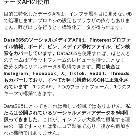
データAPIの使用
目的に特化したデータAPIは、インフラ層を目に見えない形
で処理します。プロキシの設定もブラウザの依存もありま
せん。呼び出しを行うと、構造化データが得られます。
Data365のソーシャルメディアAPIは、Pinterestプロファ
イル情報、ボード、ピン、メディア添付ファイル、ピン検
索をカバーしています。
Data365を使用すれば、ほとんど
のチームはプラットフォームのレビューを待つことなく、
数分以内にリアルデータを取得できます。
同じ統合は
Instagram、Facebook、X、TikTok、Reddit、Threads
もカバーしており、すべてが同じ構造化JSONに正規化さ
れています
- 1つのAPI、7つのプラットフォーム、1つのス
キーマで構築できます。
Data365にとってもこれは新しい領域ではありません。
私
たちは公開されているソーシャルメディアデータを8年間
扱ってきました
。これが、インフラが大規模で機能する理
由の一部です - それは常にコア製品であり、後から追加さ
れた機能ではありません。