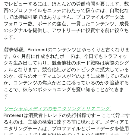
でレビューするには、ほとんどの労働時間を要します。数
百のプロファイルをニッチにわたって扱うには、自動化な
しでは持続可能ではありません。プロファイルデータは、
フォロワー数、ボードの焦点、一貫したコンテンツ、成長
のシグナルを提供し、アウトリーチに投資する前に役立ち
ます。
競争情報。
Pinterestのコンテンツはゆっくりと古くなりま
す。6ヶ月前に作成されたボードは、今日でもトラフィッ
クを生み出しており、競合他社のボード戦略は実際のシグ
ナルとなります。競合他社がどのトピックに拡大している
のか、彼らのオーディエンスがどのように成長しているの
か、コンテンツの焦点がどこに移っているのかを追跡する
ことで、彼らのポジショニングを窺い知ることができま
す。
ソーシャルメディアのモニタリングとリスニング
。
Pinterestは消費者トレンドの先行指標です – ここで浮上す
るものは、主流の検索に達する前に現れます。メディアモ
ニタリングチームは、プロファイルとボードデータを使用