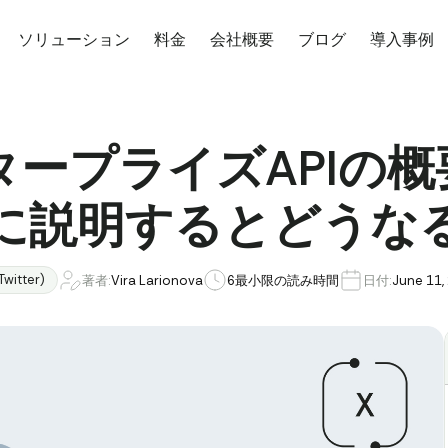
ソリューション
料金
会社概要
ブログ
導入事例
エンタープライズAPI
に説明するとどうな
Twitter)
著者:
Vira Larionova
6
最小限の読み時間
日付:
June 11,