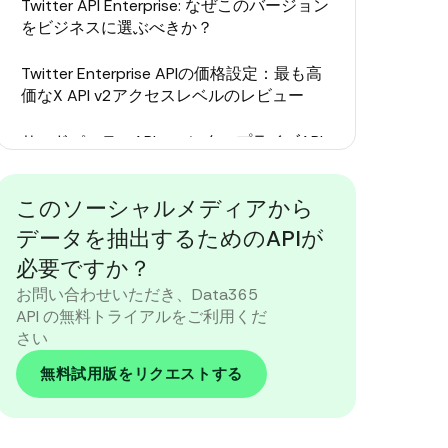
Twitter API Enterprise: なぜこのバージョン
をビジネスに選ぶべきか？
Twitter Enterprise APIの価格設定：最も高
価なX API v2アクセスレベルのレビュー
サードパーティAPI：エンタープライズAPI
Twitterのより簡単な代替手段
このソーシャルメディアから
エンタープライズTwitter APIまたは代替手
段はどちらですか？
データを抽出するためのAPIが
必要ですか？
お問い合わせいただき、Data365
API の無料トライアルをご利用くだ
さい
無料試用版をリクエストする