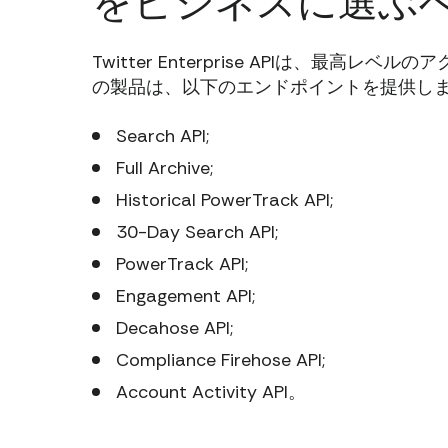
をビジネスに選ぶ
Twitter Enterprise APIは、最
の製品は、以下のエンドポイントを提供し
Search API;
Full Archive;
Historical PowerTrack API;
30-Day Search API;
PowerTrack API;
Engagement API;
Decahose API;
Compliance Firehose API;
Account Activity API。