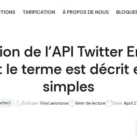
UTIONS
TARIFICATION
À PROPOS DE NOUS
BLOGUE
on de l'API Twitter E
le terme est décrit 
simples
witter)
Écrit par :
Vira Larionova
6
min de lecture
Date :
April 1