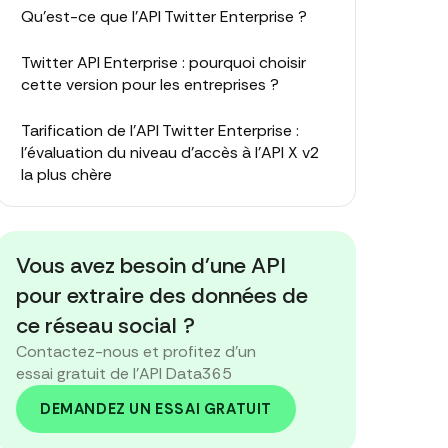
Qu'est-ce que l'API Twitter Enterprise ?
Twitter API Enterprise : pourquoi choisir
cette version pour les entreprises ?
Tarification de l'API Twitter Enterprise :
l'évaluation du niveau d'accès à l'API X v2
la plus chère
API tierce : une alternative plus simple à
l'API d'entreprise Twitter
Vous avez besoin d'une API
Alors, API Twitter d'entreprise ou
pour extraire des données de
alternative ?
ce réseau social ?
Contactez-nous et profitez d'un
essai gratuit de l'API Data365
DEMANDEZ UN ESSAI GRATUIT