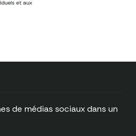
iduels et aux
Pour découvrir tous
les types de
données que nous
fournissons,
réservez l'appel
auprès de notre
équipe
mes de médias sociaux dans un