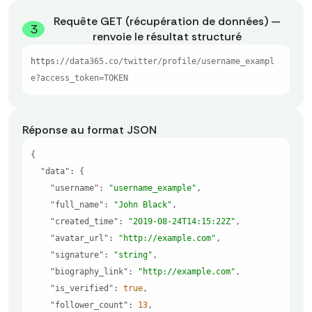
Requête GET (récupération de données) —
3
renvoie le résultat structuré
https:
//data365.co/twitter/profile/username_exampl
e?access_token=TOKEN
Réponse au format JSON
"data"
"username"
: 
"username_example"
"full_name"
: 
"John Black"
"created_time"
: 
"2019-08-24T14:15:22Z"
"avatar_url"
: 
"http://example.com"
"signature"
: 
"string"
"biography_link"
: 
"http://example.com"
"is_verified"
: 
true
"follower_count"
: 
13