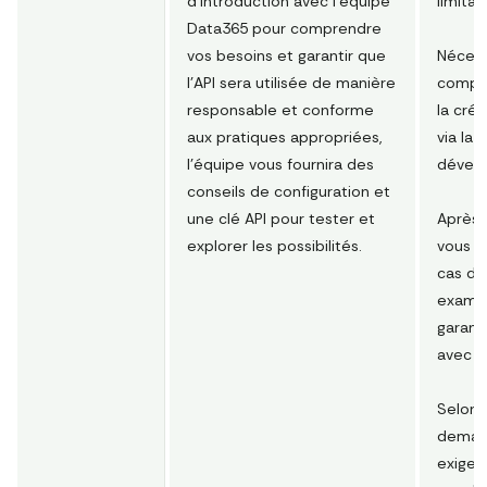
d'introduction avec l'équipe
limitat
Data365 pour comprendre
vos besoins et garantir que
Nécess
l'API sera utilisée de manière
compte
responsable et conforme
la créa
aux pratiques appropriées,
via la
l'équipe vous fournira des
dévelo
conseils de configuration et
une clé API pour tester et
Après 
explorer les possibilités.
vous d
cas d'u
examin
garant
avec s
Selon 
demand
exiger