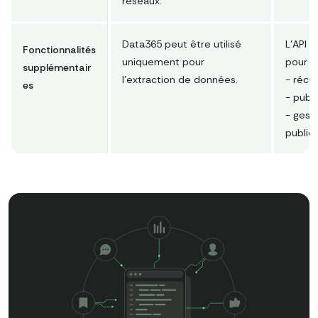
réseaux.
Data365 peut être utilisé
L'API T
Fonctionnalités
uniquement pour
pour le
supplémentair
l'extraction de données.
- récu
es
- publ
- gest
publici