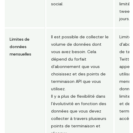
social.
limité
tweets
jours.
Il est possible de collecter le
Limité 
Limites de
volume de données dont
d'abon
données
vous avez besoin. Cela
de taux
mensuelles
dépend du forfait
Twitte
d'abonnement que vous
appels
choisissez et des points de
utilisat
terminaison API que vous
mensue
utilisez.
donné
Il y a plus de flexibilité dans
limite
l'évolutivité en fonction des
et des
données que vous devez
termin
collecter à travers plusieurs
accéde
points de terminaison et