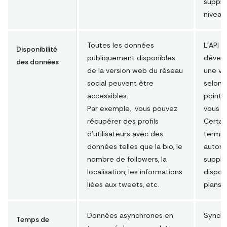
supplé
niveau
Toutes les données
L'API 
Disponibilité
publiquement disponibles
dévelo
des données
de la version web du réseau
une va
social peuvent être
selon l
accessibles.
point 
Par exemple, vous pouvez
vous ut
récupérer des profils
Certai
d'utilisateurs avec des
termin
données telles que la bio, le
autori
nombre de followers, la
supplé
localisation, les informations
dispon
liées aux tweets, etc.
plans 
Données asynchrones en
Synchr
Temps de