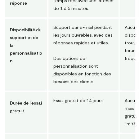
temps réel avec une latence
réponse
de 1 à 5 minutes.
Support par e-mail pendant
Aucun 
Disponibilité du
les jours ouvrables, avec des
dispon
support et de
réponses rapides et utiles.
trouve
la
forums
personnalisatio
Des options de
fréque
n
personnalisation sont
disponibles en fonction des
besoins des clients.
Essai gratuit de 14 jours
Aucun 
Durée de l'essai
mais il
gratuit
gratuit
limité.