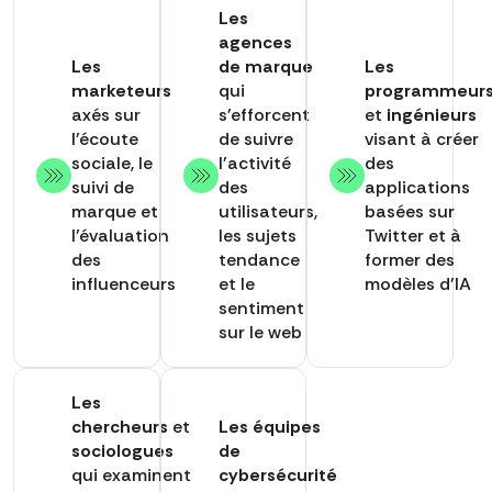
Les
agences
Les
de marque
Les
marketeurs
qui
programmeur
axés sur
s'efforcent
et
ingénieurs
l'écoute
de suivre
visant à créer
sociale, le
l'activité
des
suivi de
des
applications
marque et
utilisateurs,
basées sur
l'évaluation
les sujets
Twitter et à
des
tendance
former des
influenceurs
et le
modèles d'IA
sentiment
sur le web
Les
chercheurs
et
Les équipes
sociologues
de
qui examinent
cybersécurité