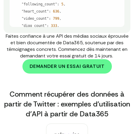
"following_count"
: 
5
"heart_count"
: 
636
"video_count"
: 
799
"digg_count"
: 
333
"profile_avatar_url"
: 
"https://example.com/twit
Faites confiance à une API des médias sociaux éprouvée
ter/profiles/7010140047022769153/a98de66aaa520b962f
et bien documentée de Data365, soutenue par des
fde155b9c4d16a.jpeg"
témoignages concrets. Commencez dès maintenant en
"profile_screenshot_url"
: 
"https://example.com/
demandant votre essai gratuit de 14 jours.
twitter/profiles/6768298772725744642/page.png"
DEMANDER UN ESSAI GRATUIT
"_comment"
: 
"This sample shows how the API works 
with Twitter (X), but we also provide data from Fac
ebook, Instagram, TikTok, Reddit, Threads, and Pint
Comment récupérer des données à
erest. Social media rules change often, so contact 
partir de Twitter : exemples d'utilisation
us to learn what data is available. We provide any 
d'API à partir de Data365
public info that doesn't require login."
"error"
: 
null
"status"
: 
"ok"
}