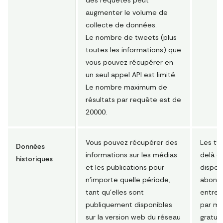
augmenter le volume de
collecte de données.
Le nombre de tweets (plus
toutes les informations) que
vous pouvez récupérer en
un seul appel API est limité.
Le nombre maximum de
résultats par requête est de
20000.
Vous pouvez récupérer des
Les tw
Données
informations sur les médias
delà d
historiques
et les publications pour
dispon
n'importe quelle période,
abonné
tant qu'elles sont
entrepr
publiquement disponibles
par mo
sur la version web du réseau
gratui