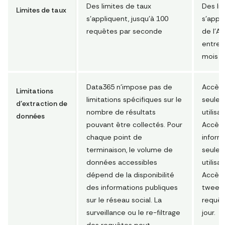
Des limites de taux
Des li
Limites de taux
s'appliquent, jusqu'à 100
s'appli
requêtes par seconde
de l'AP
entrep
mois po
Data365 n'impose pas de
Accès 
Limitations
limitations spécifiques sur le
seulem
d'extraction de
nombre de résultats
utilisa
données
pouvant être collectés. Pour
Accès 
chaque point de
informa
terminaison, le volume de
seulem
données accessibles
utilisa
dépend de la disponibilité
Accès 
des informations publiques
tweets
sur le réseau social. La
requête
surveillance ou le re-filtrage
jour.
des requêtes peut