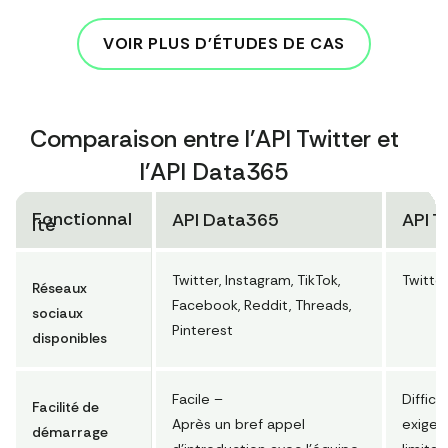
VOIR PLUS D'ÉTUDES DE CAS
Comparaison entre l'API Twitter et
l'API Data365
Fonctionnal
API Data365
API T
ité
Twitter, Instagram, TikTok,
Twitte
Réseaux
Facebook, Reddit, Threads,
sociaux
Pinterest
disponibles
Facile –
Diffici
Facilité de
Après un bref appel
exigen
démarrage