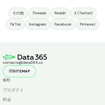
ょう！
その他
Threads
Reddit
X (Twitter)
TikTok
Instagram
Facebook
Pinterest
contacts@data365.co
SITEMAP
会社
プロダクト
料金