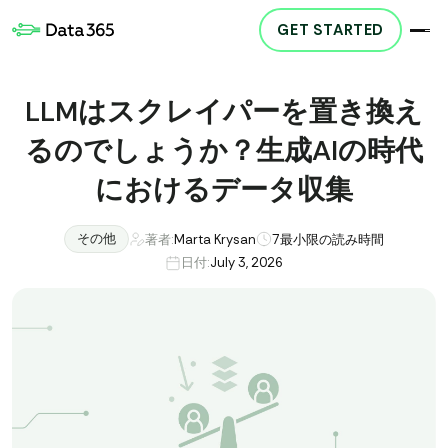
GET STARTED
LLMはスクレイパーを置き換え
るのでしょうか？生成AIの時代
におけるデータ収集
その他
著者:
Marta Krysan
7
最小限の読み時間
日付:
July 3, 2026