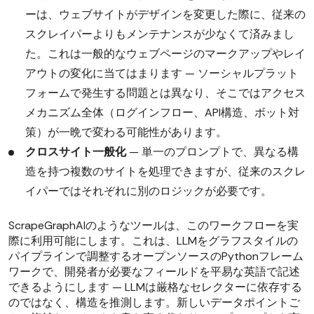
ーは、ウェブサイトがデザインを変更した際に、従来の
スクレイパーよりもメンテナンスが少なくて済みまし
た。これは一般的なウェブページのマークアップやレイ
アウトの変化に当てはまります — ソーシャルプラット
フォームで発生する問題とは異なり、そこではアクセス
メカニズム全体（ログインフロー、API構造、ボット対
策）が一晩で変わる可能性があります。
クロスサイト一般化
— 単一のプロンプトで、異なる構
造を持つ複数のサイトを処理できますが、従来のスクレ
イパーではそれぞれに別のロジックが必要です。
ScrapeGraphAIのようなツールは、このワークフローを実
際に利用可能にします。これは、LLMをグラフスタイルの
パイプラインで調整するオープンソースのPythonフレーム
ワークで、開発者が必要なフィールドを平易な英語で記述
できるようにします — LLMは厳格なセレクターに依存する
のではなく、構造を推測します。新しいデータポイントご