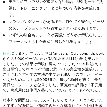
モデルにブラウジング機能がない場合、URLを完全に無
視し、トレーニングデータに基づいて応答を生成しま
す。
ブラウジングツールがある場合、静的で不完全なページ
のスナップショットを取得することがよくあります。
いずれの場合も、データが実際かどうかの示唆なしに、
フォーマットされた自信に満ちた結果を返します。
研究
によると、マギル大学はAmazon、Cars.com、Upwork
からの3,000ページにわたるURL駆動のLLM抽出をテストし
ました。その結果は示唆に富んでいました：URL駆動の抽
出は平均して約70％の精度と約55％の完全性を達成し、テ
ストされたすべての方法の中で最も低いものでした。ペー
ジあたりのコストは$0.0365で、最も信頼性が低く、最も
高価なアプローチとなりました。研究者の評価は「不安定
で、商業用には準備が整っていない」というものでした。
根本的な問題は、モデルが「わかりません」と言わないこ
とです。実際には、信頼できそうな構造化された回答を返