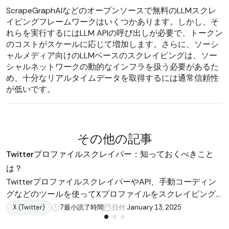
ScrapeGraphAIなどのオープンソースで無料のLLMスクレ
イピングフレームワークはいくつかあります。しかし、そ
れらを実行するにはLLM APIの呼び出しが必要で、トークン
のコストがスケールに応じて増加します。さらに、ソーシ
ャルメディア向けのLLMベースのスクレイピングは、ソー
シャルネットワークの動的なインフラを扱う必要があるた
め、十分なリアルタイムデータを取得するには通常信頼性
が低いです。
その他の記事
Twitterプロファイルスクレイパー：知っておくべきこと
は？
TwitterプロファイルスクレイパーやAPI、手動コーディン
グなどのツールを使ってXプロファイルをスクレイピング
する方法を学びましょう。実用的なアプリケーションを発
X (Twitter)
7
最小読了時間
日付:
January 13, 2025
見し、マーケティング成功のために最適なものを選びまし