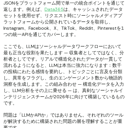
JSONをプラットフォーム間で単一の統合ポイントを通じて
返します。例えば、
Data365
は、キャッシュされたデータ
セットを使用せず、リクエスト時にソーシャルメディアプ
ラットフォームから公開されているデータを取得し、
Instagram、Facebook、X、TikTok、Reddit、Pinterestを1
つの統一APIを通じてカバーします。
ここでも、LLMはソーシャルデータワークフローにおいて
最も正当な役割を果たします — 収集者としてではなく、分
析者としてです。リアルで構造化されたデータが一貫して
流れるようになると、LLMは本当に強力になります：数千
の投稿にわたる感情を要約し、トピックごとに言及を分類
し、異常をフラグし、生のエンゲージメント数から物語的
洞察を生成します。この組み合わせ — 構造化データを入力
し、LLM分析をその上に乗せる — は、真剣なソーシャルイ
ンテリジェンスチームが2026年に向けて構築しているもの
です。
問題は「LLMかAPIか」ではありません。それぞれのツール
が解決するために構築された問題の層を理解することが重
要です。