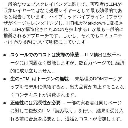
一般的なウェブスクレイピングに関して、実務者はLLMが
収集レイヤーではなく処理レイヤーとして最も効果的であ
ると報告しています。ハイブリッドパイプライン（ブラウ
ザがページをレンダリングし、HTMLがMarkdownに変換さ
れ、LLMが構造化されたJSONを抽出する）が最も一般的に
推奨されるアプローチです。しかし、それでもコミュニテ
ィはその限界について明確にしています：
スケールでのコストは実際の障壁
— LLM抽出は数千ペ
ージには問題なく機能しますが、数百万ページでは経済
的に成り立ちません。
生のHTMLはトークンの無駄
— 未処理のDOMマークア
ップをモデルに供給すると、出力品質が向上することな
くコンテキストが消費されます。
正確性には冗長性が必要
— 一部の実務者は同じページ
に対して複数のLLM「読み取り」を行い、結果を受け入
れる前に合意を必要とし、遅延とコストが増加します。