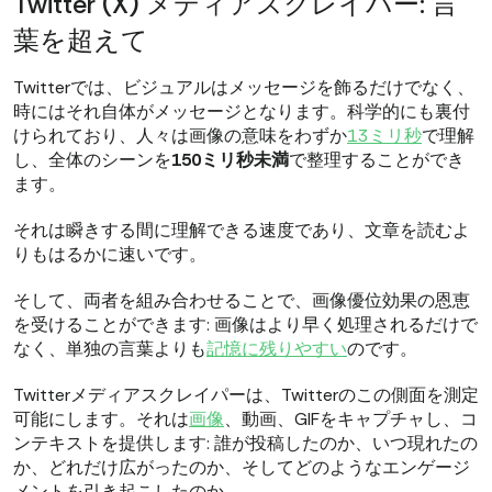
Twitter (X) メディアスクレイパー: 言
葉を超えて
Twitterでは、ビジュアルはメッセージを飾るだけでなく、
時にはそれ自体がメッセージとなります。科学的にも裏付
けられており、人々は画像の意味をわずか
13ミリ秒
で理解
し、全体のシーンを
150ミリ秒未満
で整理することができ
ます。
それは瞬きする間に理解できる速度であり、文章を読むよ
りもはるかに速いです。
そして、両者を組み合わせることで、画像優位効果の恩恵
を受けることができます: 画像はより早く処理されるだけで
なく、単独の言葉よりも
記憶に残りやすい
のです。
Twitterメディアスクレイパーは、Twitterのこの側面を測定
可能にします。それは
画像
、動画、GIFをキャプチャし、コ
ンテキストを提供します: 誰が投稿したのか、いつ現れたの
か、どれだけ広がったのか、そしてどのようなエンゲージ
メントを引き起こしたのか。