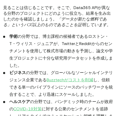
見ることは信じることです。そこで、Data365 APIが異な
る分野のプロジェクトにどのように役立ち、結果を生み出
したのかを確認しましょう。
「データが新たな燃料であ
る」というバズ以上のものであることを証明しています。
学術
の分野では、博士課程の候補者であるロストン・
T・ウィリス・ジュニアが、TwitterとRedditからのセン
チメントを使用して株式市場の動きを予測し、論文や学
生プロジェクトに十分な研究用データセットを作成しま
した。
ビジネス
の分野では、グローバルなソーシャルインテリ
ジェンス企業である
Buzztechがコストを削減
し、信頼
できる単一のパイプラインにソースのパッチワークを統
合することで、より迅速にスケールしました。
ヘルスケア
の分野では、パンデミック時のチームが政府
の
COVID-19対策
に対する公衆のセンチメントを追跡