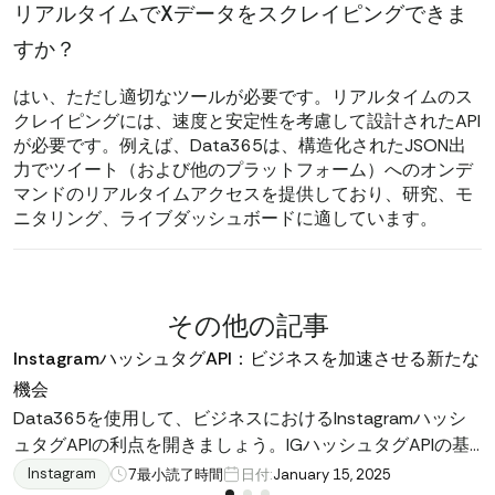
リアルタイムでXデータをスクレイピングできま
すか？
はい、ただし適切なツールが必要です。リアルタイムのス
クレイピングには、速度と安定性を考慮して設計されたAPI
が必要です。例えば、Data365は、構造化されたJSON出
力でツイート（および他のプラットフォーム）へのオンデ
マンドのリアルタイムアクセスを提供しており、研究、モ
ニタリング、ライブダッシュボードに適しています。
その他の記事
InstagramハッシュタグAPI：ビジネスを加速させる新たな
機会
Data365を使用して、ビジネスにおけるInstagramハッシ
ュタグAPIの利点を開きましょう。IGハッシュタグAPIの基
本から将来のトレンドや課題まで、この資料ではあらゆる
Instagram
7
最小読了時間
日付:
January 15, 2025