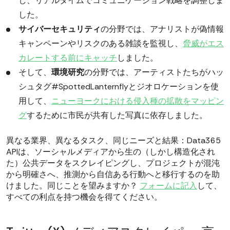
し、リアルタイムでコミュニケーション戦略を調整しま
した。
サイバーセキュリティ
の分野では、アナリストが偽情報
キャンペーンやリスクのある雑談を監視し、
脅威がエス
カレートする前にキャッチ
しました。
そして、
環境研究
の分野では、アーティストたちがハッ
シュタグ#SpottedLanternflyとジオロケーションを使
用して、
ニューヨークにおける侵入種の拡散をマッピン
グ
するために市民が共有した写真に依存しました。
異なる業界、異なるタスク、同じニーズと結果：Data365
APIは、ソーシャルメディアから生の（しかし構造化され
た）公共データをスクレイピングし、プロジェクトが混沌
から明確さへ、推測から自信ある行動へと移行するのを助
けました。同じことを望みますか？
フォームに記入
して、
すべての利点を持つ機会を得てください。