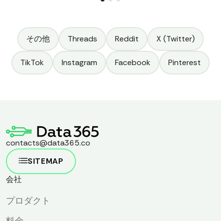
側面を考察します！
その他
Threads
Reddit
X (Twitter)
TikTok
Instagram
Facebook
Pinterest
contacts@data365.co
SITEMAP
会社
プロダクト