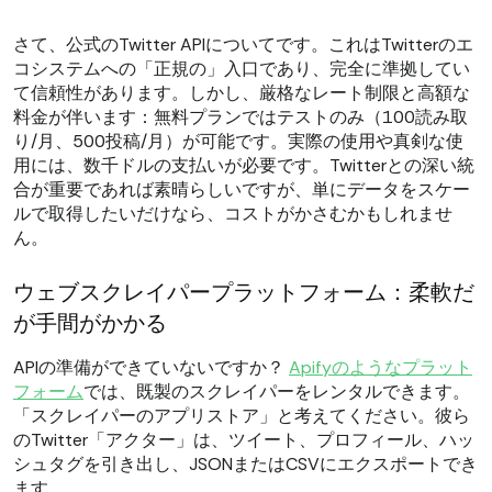
さて、公式のTwitter APIについてです。これはTwitterのエ
コシステムへの「正規の」入口であり、完全に準拠してい
て信頼性があります。しかし、厳格なレート制限と高額な
料金が伴います：無料プランではテストのみ（100読み取
り/月、500投稿/月）が可能です。実際の使用や真剣な使
用には、数千ドルの支払いが必要です。Twitterとの深い統
合が重要であれば素晴らしいですが、単にデータをスケー
ルで取得したいだけなら、コストがかさむかもしれませ
ん。
ウェブスクレイパープラットフォーム：柔軟だ
が手間がかかる
APIの準備ができていないですか？
Apifyのようなプラット
フォーム
では、既製のスクレイパーをレンタルできます。
「スクレイパーのアプリストア」と考えてください。彼ら
のTwitter「アクター」は、ツイート、プロフィール、ハッ
シュタグを引き出し、JSONまたはCSVにエクスポートでき
ます。