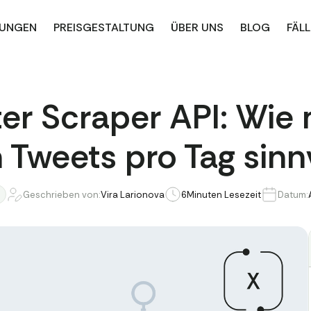
UNGEN
PREISGESTALTUNG
ÜBER UNS
BLOG
FÄLL
ter Scraper API: Wi
n Tweets pro Tag sinnv
Geschrieben von:
Vira Larionova
6
Minuten Lesezeit
Datum: