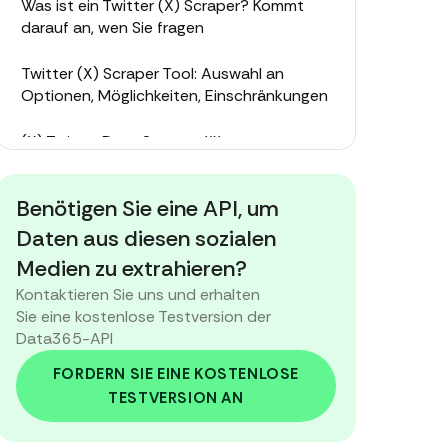
Was ist ein Twitter (X) Scraper? Kommt
darauf an, wen Sie fragen
Twitter (X) Scraper Tool: Auswahl an
Optionen, Möglichkeiten, Einschränkungen
(X) Twitter Data Scraper: Was zu
extrahieren, was als Nächstes zu tun ist
Benötigen Sie eine API, um
Twitter (X) Scraping in Aktion: Daten als
neuer Treibstoff für jedes Projekt
Daten aus diesen sozialen
Medien zu extrahieren?
Twitter (X) Media Scraper: Über die Worte
Kontaktieren Sie uns und erhalten
hinaus
Sie eine kostenlose Testversion der
Data365-API
(X) Twitter Scraper Online: Die richtige Wahl
treffen
FORDERN SIE EINE KOSTENLOSE
TESTVERSION AN