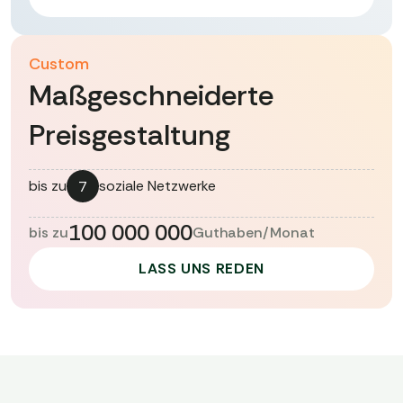
"status"
: 
"ok"
}
Custom
Maßgeschneiderte
Preisgestaltung
bis zu
soziale Netzwerke
7
100 000 000
bis zu
Guthaben/Monat
LASS UNS REDEN