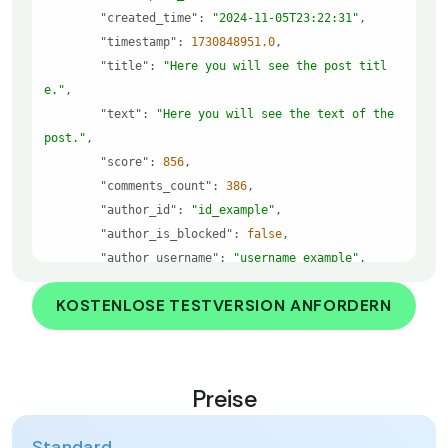
"created_time"
: 
"2024-11-05T23:22:31"
"timestamp"
: 
1730848951.0
"title"
: 
"Here you will see the post titl
e."
"text"
: 
"Here you will see the text of the 
post."
"score"
: 
856
"comments_count"
: 
386
"author_id"
: 
"id_example"
"author_is_blocked"
: 
false
"author_username"
: 
"username_example"
"subreddit"
: 
"subreddit_name_example"
KOSTENLOSE TESTVERSION ANFORDERN
"subreddit_id"
: 
"subreddit_id_example"
"subreddit_subscribers"
: 
8247315
"subreddit_type"
: 
"public"
"post_url"
: 
"https://reddit.com/r/subreddit
Preise
_name_example/comments/post_id/post_title/"
"total_awards_received"
: 
3
Standard