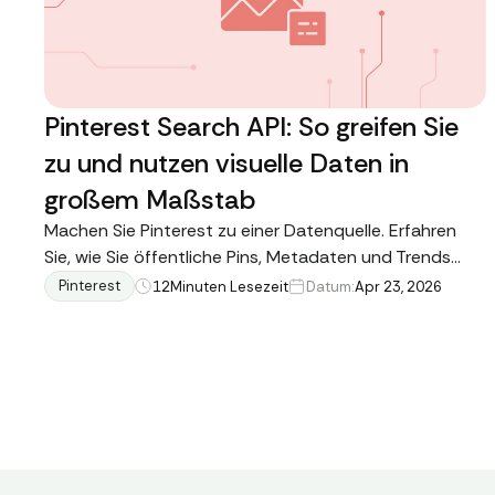
Pinterest Search API: So greifen Sie
zu und nutzen visuelle Daten in
großem Maßstab
Machen Sie Pinterest zu einer Datenquelle. Erfahren
Sie, wie Sie öffentliche Pins, Metadaten und Trends
mithilfe von APIs für skalierbare Analysen und
Pinterest
12
Minuten Lesezeit
Datum:
Apr 23, 2026
Geschäftseinblicke nutzen können.