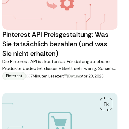
Pinterest API Preisgestaltung: Was
Sie tatsächlich bezahlen (und was
Sie nicht erhalten)
Die Pinterest API ist kostenlos. Für datengetriebene
Produkte bedeutet dieses Etikett sehr wenig. So sieht
das Preisdiskussion aus, über die niemand spricht.
Pinterest
7
Minuten Lesezeit
Datum:
Apr 29, 2026