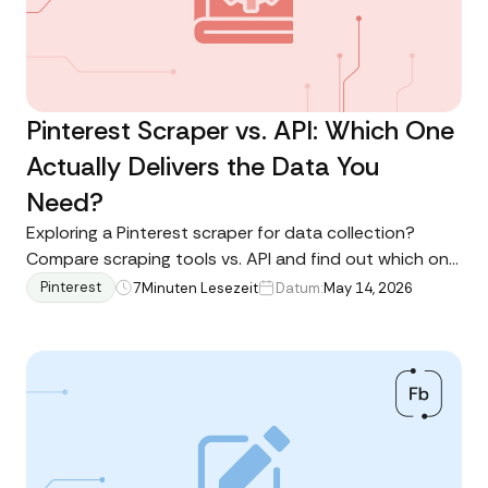
Pinterest Scraper vs. API: Which One
Actually Delivers the Data You
Need?
Exploring a Pinterest scraper for data collection?
Compare scraping tools vs. API and find out which one
actually holds up at scale
Pinterest
7
Minuten Lesezeit
Datum:
May 14, 2026