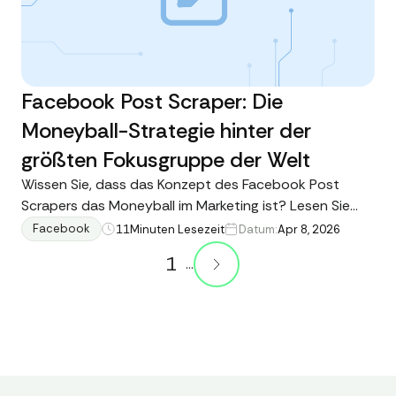
Facebook Post Scraper: Die
Moneyball-Strategie hinter der
größten Fokusgruppe der Welt
Wissen Sie, dass das Konzept des Facebook Post
Scrapers das Moneyball im Marketing ist? Lesen Sie
weiter, um zu erfahren, wie die Daten von Facebook-
Facebook
11
Minuten Lesezeit
Datum:
Apr 8, 2026
Posts aus Gruppen und Seiten öffentliche Gespräche
1
...
in Marktforschung umwandeln, indem APIs wie
Data365 verwendet werden.