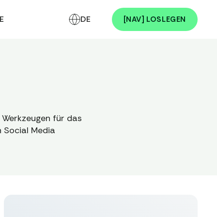
E
DE
[NAV] LOSLEGEN
d Werkzeugen für das
n Social Media