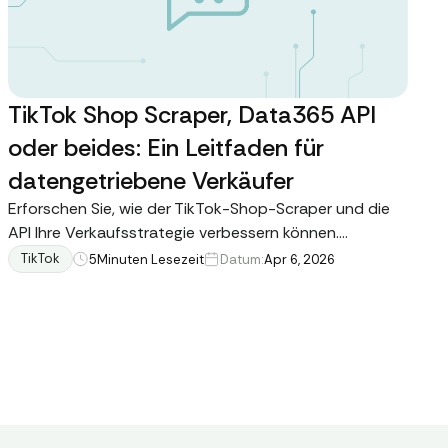
TikTok Shop Scraper, Data365 API
oder beides: Ein Leitfaden für
datengetriebene Verkäufer
Erforschen Sie, wie der TikTok-Shop-Scraper und die
API Ihre Verkaufsstrategie verbessern können.
Entdecken Sie verfügbare Werkzeuge und wie Sie diese
TikTok
5
Minuten Lesezeit
Datum:
Apr 6, 2026
kombinieren können, um im TikTok-E-Commerce
erfolgreich zu sein.