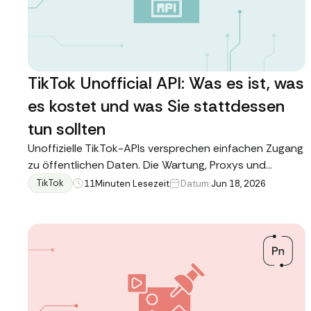
TikTok Unofficial API: Was es ist, was
es kostet und was Sie stattdessen
tun sollten
Unoffizielle TikTok-APIs versprechen einfachen Zugang
zu öffentlichen Daten. Die Wartung, Proxys und
Ausfälle erzählen eine andere Geschichte.
TikTok
11
Minuten Lesezeit
Datum:
Jun 18, 2026