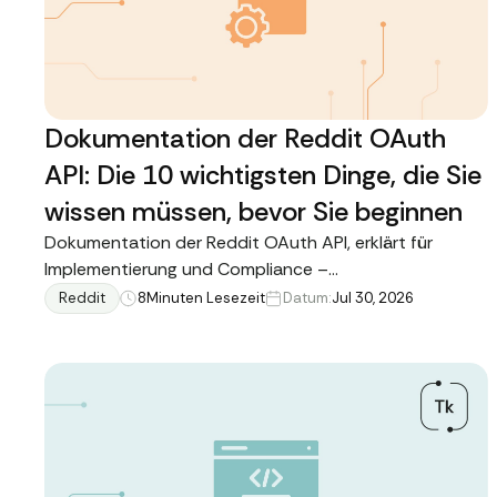
Dokumentation der Reddit OAuth
API: Die 10 wichtigsten Dinge, die Sie
wissen müssen, bevor Sie beginnen
Dokumentation der Reddit OAuth API, erklärt für
Implementierung und Compliance –
Authentifizierungsflüsse, Tokenverwaltung, Ratenlimits
Reddit
8
Minuten Lesezeit
Datum:
Jul 30, 2026
und die Bedingungen, die tatsächlich ein
Geschäftsrisiko darstellen.