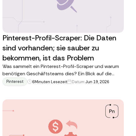
Pinterest-Profil-Scraper: Die Daten
sind vorhanden; sie sauber zu
bekommen, ist das Problem
Was sammelt ein Pinterest-Profil-Scraper und warum
benötigen Geschäftsteams dies? Ein Blick auf die
Daten, die Anwendungsfälle, alternative Werkzeuge
Pinterest
6
Minuten Lesezeit
Datum:
Jun 19, 2026
und die sauberste Möglichkeit, sie in großem Umfang
zu erhalten.