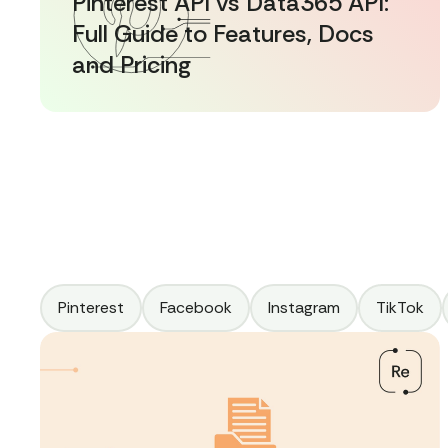
Pinterest API vs Data365 API:
Full Guide to Features, Docs
and Pricing
Pinterest
Facebook
Instagram
TikTok