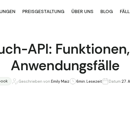
UNGEN
PREISGESTALTUNG
ÜBER UNS
BLOG
FÄLL
uch-API: Funktionen, 
Anwendungsfälle
book
Geschrieben von:
Emily Maiz
6
min. Lesezeit
Datum:
27. 