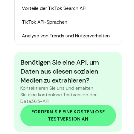
Vorteile der TikTok Search API
TikTok API-Sprachen
Analyse von Trends und Nutzerverhalten
auf TikTok — Beliebte Beispiele
Alternativen zur TikTok-API-Suche
Benötigen Sie eine API, um
Fazit
Daten aus diesen sozialen
Medien zu extrahieren?
Kontaktieren Sie uns und erhalten
Sie eine kostenlose Testversion der
Data365-API
FORDERN SIE EINE KOSTENLOSE
TESTVERSION AN