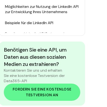
Möglichkeiten zur Nutzung der LinkedIn API
zur Entwicklung Ihres Unternehmens
Beispiele für die LinkedIn API
Details zur LinkedIn API Preisgestaltung
LinkedIn API Preis: Ihre Optionen verstehen
Benötigen Sie eine API, um
Wie wählt man den richtigen Preisplan für
Daten aus diesen sozialen
die LinkedIn-Profil-API?
Medien zu extrahieren?
Kontaktieren Sie uns und erhalten
Was sind die Alternativen?
Sie eine kostenlose Testversion der
Data365-API
LinkedIn API Preisgestaltung: Fazit
FORDERN SIE EINE KOSTENLOSE
TESTVERSION AN