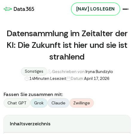
[NAV] LOSLEGEN
Datensammlung im Zeitalter der
KI: Die Zukunft ist hier und sie ist
strahlend
Sonstiges
Geschrieben von:
Iryna Bundzylo
14
Minuten Lesezeit
Datum:
April 17, 2026
Fassen Sie zusammen mit:
Chat GPT
Grok
Claude
Zwillinge
Inhaltsverzeichnis