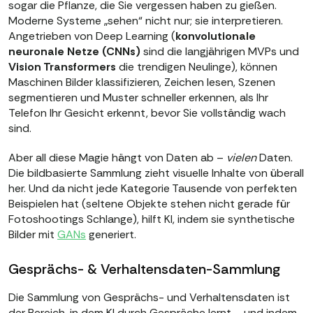
sogar die Pflanze, die Sie vergessen haben zu gießen.
Moderne Systeme „sehen“ nicht nur; sie interpretieren.
Angetrieben von Deep Learning (
konvolutionale
neuronale Netze (CNNs)
sind die langjährigen MVPs und
Vision Transformers
die trendigen Neulinge), können
Maschinen Bilder klassifizieren, Zeichen lesen, Szenen
segmentieren und Muster schneller erkennen, als Ihr
Telefon Ihr Gesicht erkennt, bevor Sie vollständig wach
sind.
Aber all diese Magie hängt von Daten ab –
vielen
Daten.
Die bildbasierte Sammlung zieht visuelle Inhalte von überall
her. Und da nicht jede Kategorie Tausende von perfekten
Beispielen hat (seltene Objekte stehen nicht gerade für
Fotoshootings Schlange), hilft KI, indem sie synthetische
Bilder mit
GANs
generiert.
Gesprächs- & Verhaltensdaten-Sammlung
Die Sammlung von Gesprächs- und Verhaltensdaten ist
der Bereich, in dem KI durch Gespräche lernt – und indem