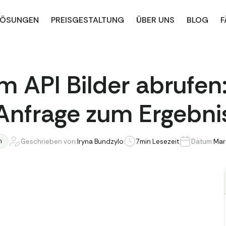
LÖSUNGEN
PREISGESTALTUNG
ÜBER UNS
BLOG
F
m API Bilder abrufen
Anfrage zum Ergebni
m
Geschrieben von:
Iryna Bundzylo
7
min Lesezeit
Datum:
Mar