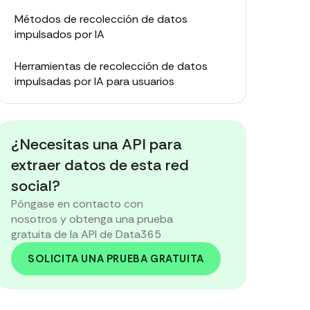
Métodos de recolección de datos
impulsados por IA
Herramientas de recolección de datos
impulsadas por IA para usuarios
Herramientas estándar de recuperación de
datos VS recolección de datos por IA
¿Necesitas una API para
Ventajas y riesgos de la recolección de
extraer datos de esta red
datos impulsada por IA
social?
Póngase en contacto con
Conclusión
nosotros y obtenga una prueba
gratuita de la API de Data365
SOLICITA UNA PRUEBA GRATUITA