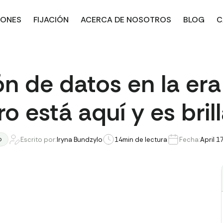
IONES
FIJACIÓN
ACERCA DE NOSOTROS
BLOG
C
n de datos en la era d
ro está aquí y es bril
o
Escrito por:
Iryna Bundzylo
14
min de lectura
Fecha:
April 1