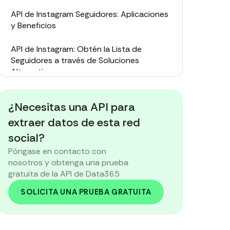
API de Instagram Seguidores: Aplicaciones
y Beneficios
API de Instagram: Obtén la Lista de
Seguidores a través de Soluciones
Alternativas
Conclusión: ¿Es Fácil Obtener Seguidores
¿Necesitas una API para
en Instagram Usando la API?
extraer datos de esta red
social?
Póngase en contacto con
nosotros y obtenga una prueba
gratuita de la API de Data365
SOLICITA UNA PRUEBA GRATUITA