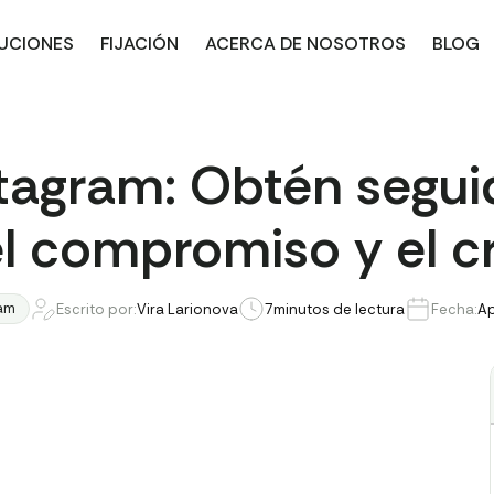
UCIONES
FIJACIÓN
ACERCA DE NOSOTROS
BLOG
stagram: Obtén segui
el compromiso y el c
am
Escrito por:
Vira Larionova
7
minutos de lectura
Fecha:
Ap