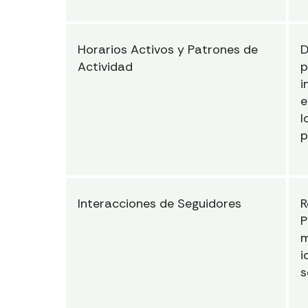
Horarios Activos y Patrones de
D
Actividad
p
i
e
l
p
Interacciones de Seguidores
R
P
m
i
s