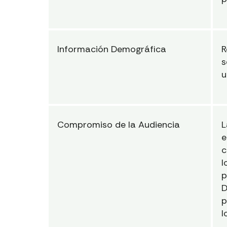
Información Demográfica
R
s
u
Compromiso de la Audiencia
L
e
c
l
p
D
p
l