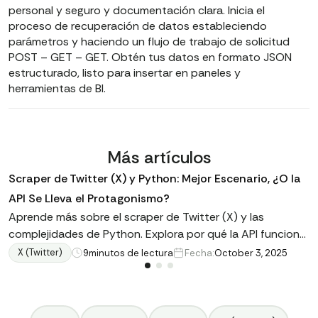
personal y seguro y documentación clara. Inicia el
proceso de recuperación de datos estableciendo
parámetros y haciendo un flujo de trabajo de solicitud
POST – GET – GET. Obtén tus datos en formato JSON
estructurado, listo para insertar en paneles y
herramientas de BI.
Más artículos
Scraper de Twitter (X) y Python: Mejor Escenario, ¿O la
API Se Lleva el Protagonismo?
Aprende más sobre el scraper de Twitter (X) y las
complejidades de Python. Explora por qué la API funciona
mejor con el código de Python y por qué necesitas
X (Twitter)
9
minutos de lectura
Fecha:
October 3, 2025
obtener esos tweets.