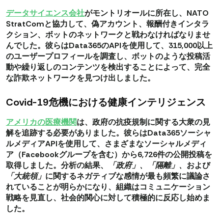
データサイエンス会社
がモントリオールに所在し、NATO
StratComと協力して、偽アカウント、報酬付きインタラ
クション、ボットのネットワークと戦わなければなりませ
んでした。彼らはData365のAPIを使用して、
315,000以上
のユーザープロフィール
を調査し、
ボットのような投稿活
動や繰り返しのコンテンツを検出することによって
、完全
な詐欺ネットワークを見つけ出しました。
Covid-19危機における健康インテリジェンス
アメリカの医療機関
は、政府の抗疫規制に関する大衆の見
解を追跡する必要がありました。彼らはData365ソーシャ
ルメディアAPIを使用して、さまざまなソーシャルメディ
ア（Facebookグループを含む）から
6,726件の公開投稿
を
取得しました。分析の結果、
「政府」、「隔離」、
および
「大統領」
に関するネガティブな感情が最も頻繁に議論さ
れていることが明らかになり、組織は
コミュニケーション
戦略を見直し
、社会的関心に対して積極的に反応し始めま
した。