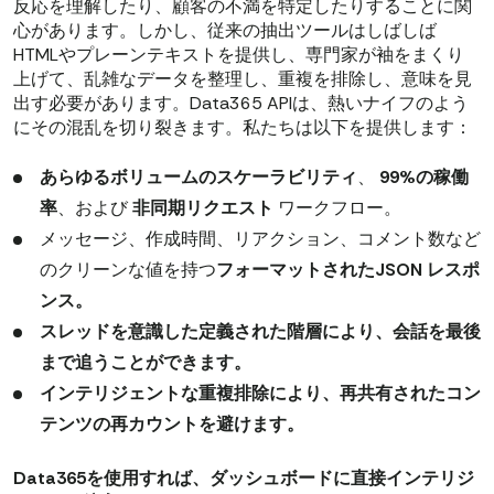
反応を理解したり、顧客の不満を特定したりすることに関
心があります。しかし、従来の抽出ツールはしばしば
HTMLやプレーンテキストを提供し、専門家が袖をまくり
上げて、乱雑なデータを整理し、重複を排除し、意味を見
出す必要があります。Data365 APIは、熱いナイフのよう
にその混乱を切り裂きます。私たちは以下を提供します：
あらゆるボリュームのスケーラビリティ
、
99%の稼働
率
、および
非同期リクエスト
ワークフロー。
メッセージ、作成時間、リアクション、コメント数など
のクリーンな値を持つ
フォーマットされた
JSON
レスポ
ンス
。
スレッドを意識した定義された階層
により、会話を最後
まで追うことができます。
インテリジェントな重複排除
により、再共有されたコン
テンツの再カウントを避けます。
Data365を使用すれば、ダッシュボードに直接インテリジ