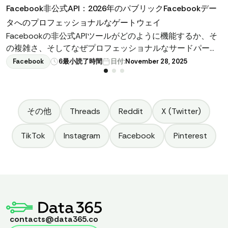
Facebook非公式API：2026年のパブリックFacebookデー
タへのプロフェッショナルなゲートウェイ
Facebookの非公式APIツールがどのように機能するか、そ
の複雑さ、そしてなぜプロフェッショナルなサードパーテ
ィツールが独自に構築したアプローチを上回ることができ
Facebook
6
最小読了時間
日付:
November 28, 2025
るのかを発見してください。
その他
Threads
Reddit
X (Twitter)
TikTok
Instagram
Facebook
Pinterest
contacts@data365.co