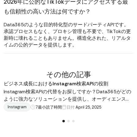
2026年に公的なTikTokデータにアクセスする最
も信頼性の高い方法は何ですか？
Data365のような目的特化型のサードパーティAPIです。
承認プロセスもなく、プロキシ管理も不要で、TikTokの更
新時に壊れることもありません。構造化された、リアルタ
イムの公的データを提供します。
その他の記事
ビジネス成長におけるInstagram検索APIの役割
Instagram検索APIの代替をお探しですか？Data365がどの
ように強力なソリューションを提供し、オーディエンスタ
ーゲティングの最適化、パフォーマンスの追跡、ビジネス
Instagram
7
最小読了時間
日付:
April 25, 2025
成長のためのソーシャルメディア戦略の改善を支援するか
について学びましょう。