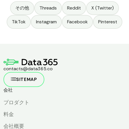
その他
Threads
Reddit
X (Twitter)
TikTok
Instagram
Facebook
Pinterest
contacts@data365.co
SITEMAP
会社
プロダクト
料金
会社概要