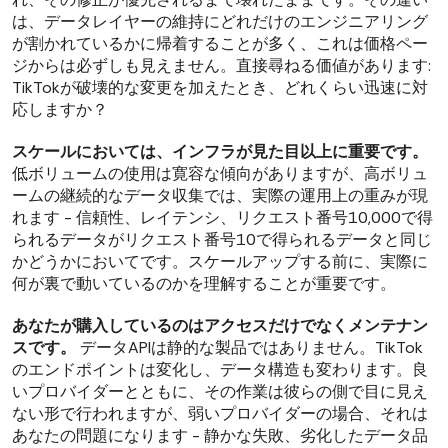
は、データレイヤーの維持にどれだけのエンジニアリング
が割かれているかに帰着することが多く、これは価格ペー
ジからは必ずしも見えません。直接尋ねる価値があります:
TikTokが破壊的な変更を加えたとき、どれくらい迅速に対
応しますか？
スケールにおいては、インフラが見た目以上に重要です。
低ボリュームの使用は寛容な傾向がありますが、高ボリュ
ームの継続的なデータ収集では、実際の運用上の重みが現
れます - 信頼性、レイテンシ、リクエスト番号10,000で得
られるデータがリクエスト番号10で得られるデータと同じ
かどうかにおいてです。スケールアップする前に、実際に
何が裏で動いているのかを理解することが重要です。
あなたが購入しているのはアクセスだけでなくメンテナン
スです。
データAPIは静的な製品ではありません。TikTok
のエンドポイントは変化し、データ構造も変わります。良
いプロバイダーとともに、その作業は彼らの側で目に見え
ない形で行われますが、弱いプロバイダーの場合、それは
あなたの問題になります - 静かな失敗、劣化したデータ品