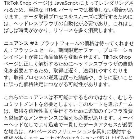
TikTok Shop ページは JavaScript によってレンダリングさ
れるため、単純な HTML パーサーでは機能しない場合があ
ります。データ取得プロセスをスムーズに実行するために
は、ヘッドレスブラウザの自動化が必要であり、これはし
ばしば時間がかかり、リソースを多く消費します。
ニュアンス #2:
プラットフォームの価格は待ってくれませ
ん：フラッシュセール、期間限定オファー、プロモーショ
ンイベントが常に商品価格を変動させます。TikTok Shop
ページは正しく解析するためにヘッドレスブラウザの自動
化を必要とするため、取得は遅く、途切れやすくなりま
す。取得プロセスの遅延は誤った結論や、さらに悪いこと
に誤った価格決定につながる可能性があります。
これらのニュアンスは不可能にするものではなく、むしろ
コミットメントを必要とします。このルートを選ぶチーム
は、取得を信頼性高く実行するために追加のインフラ投資
と継続的なメンテナンスに備える必要があります。オーバ
ーヘッドなしでより迅速で一貫したデータアクセスが必要
な場合は、API ベースのソリューションを真剣に検討する
価値があります — これは次のセクションで取り上げる内容