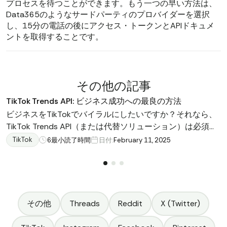
プロセスを待つことができます。もう一つの早い方法は、
Data365のようなサードパーティのプロバイダーを選択
し、15分の電話の後にアクセス・トークンとAPIドキュメ
ントを取得することです。
その他の記事
TikTok Trends API: ビジネス成功への最良の方法
ビジネスをTikTokでバイラルにしたいですか？それなら、
TikTok Trends API（または代替ソリューション）は必須で
す。この記事を読んで、ビジネスに最適なツールを選びま
TikTok
6
最小読了時間
日付:
February 11, 2025
しょう。
その他
Threads
Reddit
X (Twitter)