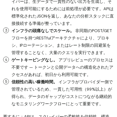
イパーは、生データで一貫性のない出力を生成し、そ
れを使用可能にするためには前処理が必要です。APIは
標準化されたJSONを返し、あなたの分析スタックに直
接接続する準備が整っています。
インフラの頭痛なしでスケール。
非同期のPOST/GET
フローを持つRESTfulアーキテクチャにより、プロキ
シ、IPローテーション、またはレート制限の回避策を
管理することなく、大量のクエリを実行できます。
ゲートキーピングなし。
アプリレビューのプロセスは
不要です — トークンと公開データへの構造化されたア
クセスがあれば、初日から利用可能です。
信頼性の高い稼働時間。
インフラがプロバイダー側で
管理されているため、一貫した可用性（99%以上）が
得られ、データのギャップがコストにつながる継続的
なモニタリングワークフローにとって重要です。
要するに：APIは、スクレイパーの柔軟性を信頼性、構造、