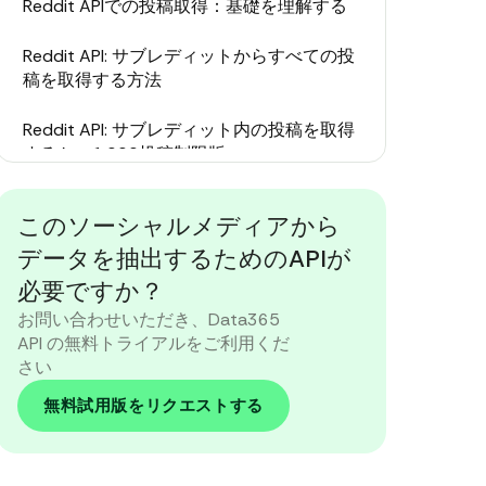
Reddit APIでの投稿取得：基礎を理解する
Reddit API: サブレディットからすべての投
稿を取得する方法
Reddit API: サブレディット内の投稿を取得
するか、1,000投稿制限版
Data365でReddit投稿を取得：選択するた
このソーシャルメディアから
めのよりスマートな方法としてのAPI
データを抽出するためのAPIが
成功するデータ収集がすぐそこに
必要ですか？
お問い合わせいただき、Data365
API の無料トライアルをご利用くだ
さい
無料試用版をリクエストする