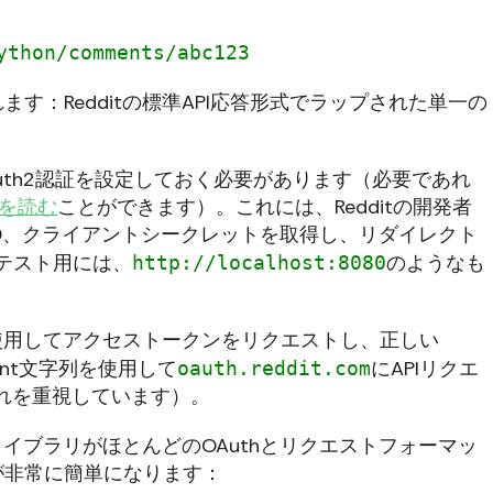
ython/comments/abc123
す：Redditの標準API応答形式でラップされた単一の
uth2認証を設定しておく必要があります（必要であれ
ーを読む
ことができます）。これには、Redditの開発者
D、クライアントシークレットを取得し、リダイレクト
ルテスト用には、
のようなも
http://localhost:8080
を使用してアクセストークンをリクエストし、正しい
Agent文字列を使用して
にAPIリクエ
oauth.reddit.com
はこれを重視しています）。
なライブラリがほとんどのOAuthとリクエストフォーマッ
が非常に簡単になります：