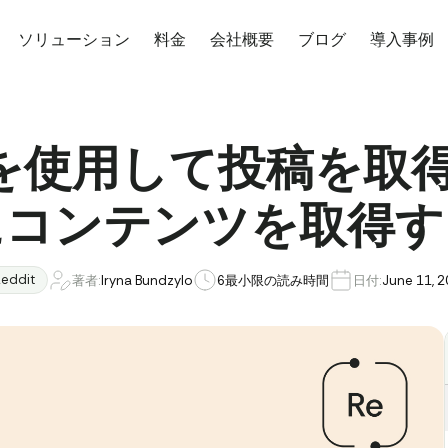
ソリューション
料金
会社概要
ブログ
導入事例
 APIを使用して投稿を
にコンテンツを取得す
eddit
著者:
Iryna Bundzylo
6
最小限の読み時間
日付:
June 11, 