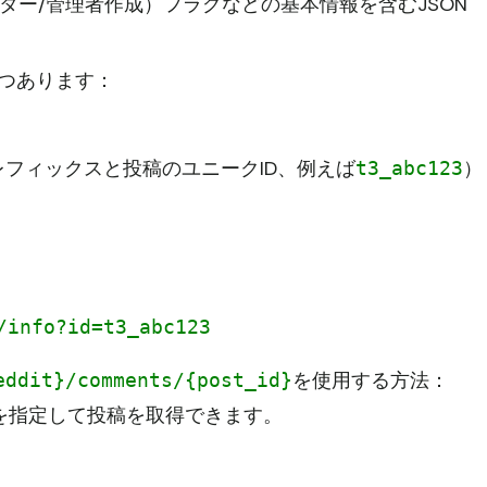
ター/管理者作成）フラグなどの基本情報を含むJSON
つあります：
レフィックスと投稿のユニークID、例えば
）
t3_abc123
/info?id=t3_abc123
を使用する方法：
eddit}/comments/{post_id}
を指定して投稿を取得できます。