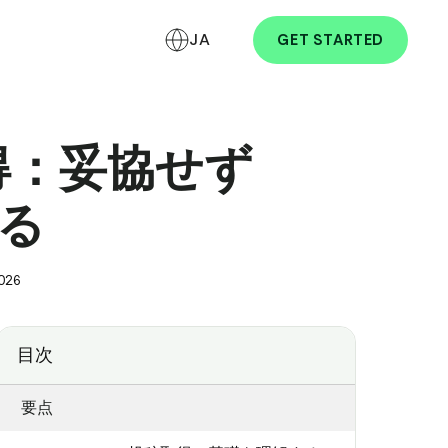
JA
GET STARTED
取得：妥協せず
る
2026
目次
要点