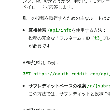
ンプ、NSFWかどうかや、特別な（モデレー
ペイロードで応答します。
単一の投稿を取得するための主なルートは2
直接検索
を使用する方法：
/api/info
投稿の完全な「フルネーム」ID（
プ
t3_
が必要です。
API呼び出しの例：
GET https://oauth.reddit.com/api
サブレディットベースの検索
/r/{subr
この方法では、サブレディットと投稿ID