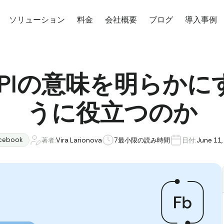
ソリューション
料金
会社概要
ブログ
導入事例
k APIの意味を明ら
うに役立つのか
cebook
著者:
Vira Larionova
7
最小限の読み時間
日付:
June 11,