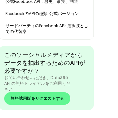
公式Facebook API：歴史、事実、制限
FacebookのAPIの種類: 公式バージョン
サードパーティのFacebook API: 選択肢とし
ての代替案
Facebook Graph APIとサードパーティの代
替Facebook API：どちらを選ぶべきか？
このソーシャルメディアから
Facebook API: 企業が市場調査を行い、グロ
データを抽出するためのAPIが
ーバルな感情を評価する方法
必要ですか？
お問い合わせいただき、Data365
API Facebookの意味: 結論
API の無料トライアルをご利用くだ
さい
無料試用版をリクエストする