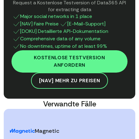
Request a Kostenlose Testversion of Data365 API
for extracting data
Major social networks in 1 place
[NAV] Faire Preise
[E-Mail-Support]
[DOKU] Detaillierte API-Dokumentation
Comprehensive data of any volume
No downtimes, uptime of at least 99%
KOSTENLOSE TESTVERSION
ANFORDERN
[NAV] MEHR ZU PREISEN
Verwandte Fälle
Magnetic