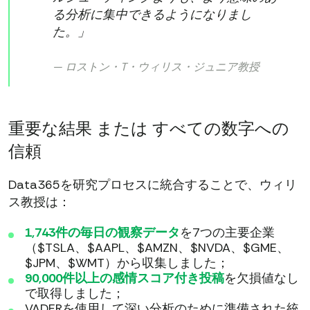
る分析に集中できるようになりまし
た。」
— ロストン・T・ウィリス・ジュニア教授
重要な結果 または すべての数字への
信頼
Data365を研究プロセスに統合することで、ウィリ
ス教授は：
1,743件の毎日の観察データ
を7つの主要企業
（$TSLA、$AAPL、$AMZN、$NVDA、$GME、
$JPM、$WMT）から収集しました；
90,000件以上の感情スコア付き投稿
を欠損値なし
で取得しました；
VADERを使用して深い分析のために準備された統